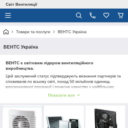
Світ Вентиляції
Товари та послуги
ВЕНТС Україна
ВЕНТС Україна
ВЕНТС є світовим лідером вентиляційного
виробництва.
Цей заслужений статус підтверджують визнання партнерів та
споживачів по всьому світі, понад 50 мільйонів одиниць
вдосконаленої продукції і почесне членство у найбільших
світових асоціаціях — експертах кліматичної галузі.
Показати все
ВЕНТС - потужна науково-провідна компанія, яка володіє
найбільшою сучасною промисловою базою в Європі і
самостійно виробляє повний спектр обладнання для системи
вентиляції та кондиціювання будь-якої міри складні під
торговими марками ВЕНТС, Домівент, Пластивент, Алювент,
X-VENT, AirVENTS.