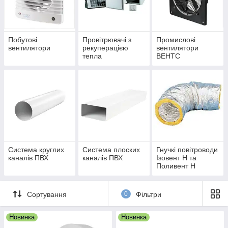
Асоціація вентиляційної продукції ВЕНТС становить понад 10
000 одиниць для побутової, комерційної та промислової
вентиляції.
Побутові
Провітрювачі з
Промислові
вентилятори
рекуперацією
вентилятори
тепла
ВЕНТС
Система круглих
Система плоских
Гнучкі повітроводи
каналів ПВХ
каналів ПВХ
Ізовент Н та
Поливент Н
Сортування
0
Фільтри
Новинка
Новинка