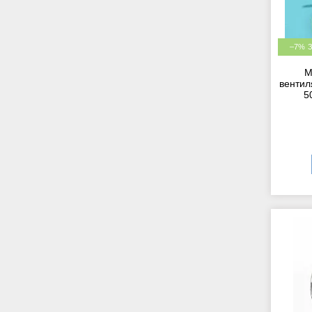
–7%
М
вентил
5