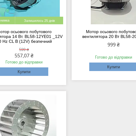
Залишилось 25 днів
отор осьового побутового
Мотор осьового побутов
ятора 14 Вт. BL58-12YE01 _12V
вентилятора 20 Вт BL58-2
0 Hz CL B (12V) безпечний
999 ₴
599 ₴
557,07 ₴
Готово до відправки
Готово до відправки
Купити
Купити