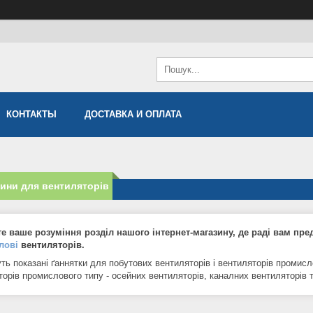
КОНТАКТЫ
ДОСТАВКА И ОПЛАТА
ини для вентиляторів
е ваше розуміння розділ нашого інтернет-магазину, де раді вам пре
лові
вентиляторів.
уть показані ґаннятки для побутових вентиляторів і вентиляторів промисл
торів промислового типу - осейних вентиляторів, каналних вентиляторів 