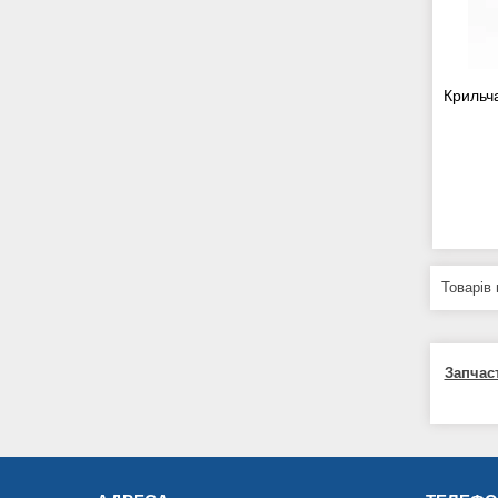
Крильч
Запчас