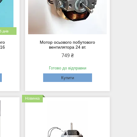
 днів
ого
Мотор осьового побутового
-16
вентилятора 24 вт.
749 ₴
Готово до відправки
Купити
Новинка