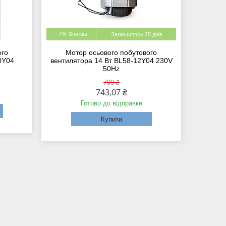
–7%
Залишилось 25 днів
ого
Мотор осьового побутового
0Y04
вентилятора 14 Вт BL58-12Y04 230V
50Hz
799 ₴
743,07 ₴
Готово до відправки
Купити