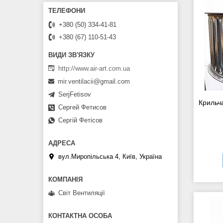
+380 (50) 334-41-81
+380 (67) 110-51-43
http://www.air-art.com.ua
mir.ventilacii@gmail.com
SerjFetisov
Крильч
Сергей Фетисов
Сергій Фетісов
вул.Миропільська 4, Київ, Україна
Світ Вентиляції