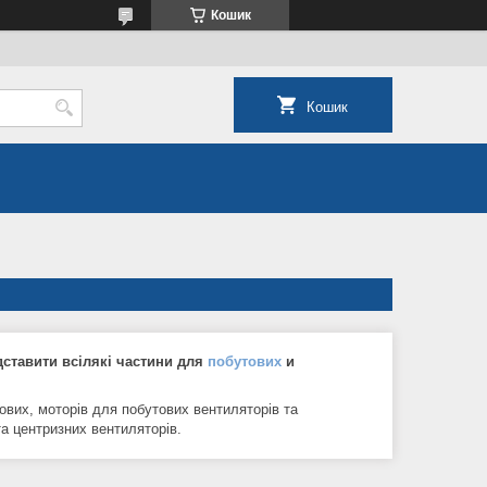
Кошик
Кошик
дставити всілякі частини для
побутових
и
ових, моторів для побутових вентиляторів та
та центризних вентиляторів.