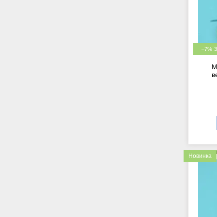
–7%
М
в
Новинка