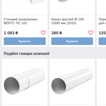
Стіновий провітрювач
Канал круглий Ø 100
Пере
ВЕНТС ПС 102
/1000 мм (1010)
для 
1 083
380
125
₴
₴
Купити
Купити
Подібні товари компанії