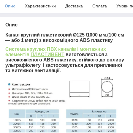
Опис
Характеристики
Доставка
Оплата
Умови п
Опис
Канал круглий пластиковий Ø
125
/1000 мм.(100 см
— або 1 метр) з високоміцного ABS пластику
Система круглих ПВХ каналів і монтажних
елементів
ПЛАСТИВЕНТ
виготовляється з
високоякісного ABS пластику, стійкого до впливу
ультрафіолету і застосовується для припливної
та витяжної вентиляції.