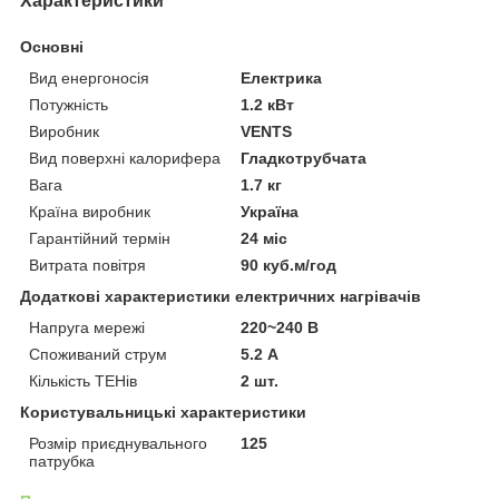
Характеристики
Основні
Вид енергоносія
Електрика
Потужність
1.2 кВт
Виробник
VENTS
Вид поверхні калорифера
Гладкотрубчата
Вага
1.7 кг
Країна виробник
Україна
Гарантійний термін
24 міс
Витрата повітря
90 куб.м/год
Додаткові характеристики електричних нагрівачів
Напруга мережі
220~240 В
Споживаний струм
5.2 А
Кількість ТЕНів
2 шт.
Користувальницькі характеристики
Розмір приєднувального
125
патрубка