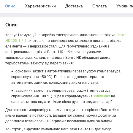
Опис
Характеристики
Доставка
Оплата
Умови п
Опис
Корпус і комутаційна коробка електричного канального нагрівача
Вентс
НК 125-1.2-1
виготовлені з оцинкованого сталевого листа, нагрівальні
елементи — з неіржавкої сталі. Для герметичного з'єднання з
повітроводами нагрівачі Вентс НК забезпечені гумовими
ущільнювачами. Канальні нагрівачі Вентс НК обладнані двома
термостатами захисту від перегрівання:
основний захист з автоматичним перезапуском (температура
спрацьовування +50 °C). Після охолодження термостат
автоматично замикає доглядовий ланцюг нагрівача.
аварійний захист із ручним перезапуском (температура
спрацьовування +90 °C). У разі спрацьовування
живлення
на
нагрівач можна подати тільки після ручного скидання аварії.
Для кожного типорозміру канального круглого нагрівача Вентс НК є
кілька варіантів потужності. Більшої потужності можна досягти за
допомогою встановлення нагрівачів послідовно один за одним.
Конструкція круглого канального нагрівача Вентс НК дає змогу