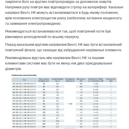
закріпити його на круглих повітропровідах за допомогою хомутів.
Напрямок руху повітря має відповідати стрілці на калорифері. Канальні
нагрівачі Вентс НК можуть встановлюватися в будь-якому положенні,
крім положення електрощитом унизу (небезпека затікання конденсату
та замикання електропроводини).
Рекомендується встановлюватися так, щоб повітряний потік був
рівномірно розподілений по всьому перерізу.
Перед канальним круглим нагрівачем Вентс НК має бути встановлений
повітряний фільтр, що захищає від забруднення нагрівальні елементи.
Рекомендована відстань між нагрівачем Вентс НК та іншими
елементами системи має бути не менш ніж двох приєднувальних
діаметрів.