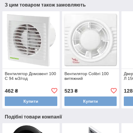
З цим товаром також замовляють
Вентилятор Домовент 100
Вентилятор Colibri 100
Двер
С 94 м3/год
витяжний
Л 15
462
523
128
₴
₴
Купити
Купити
Подібні товари компанії