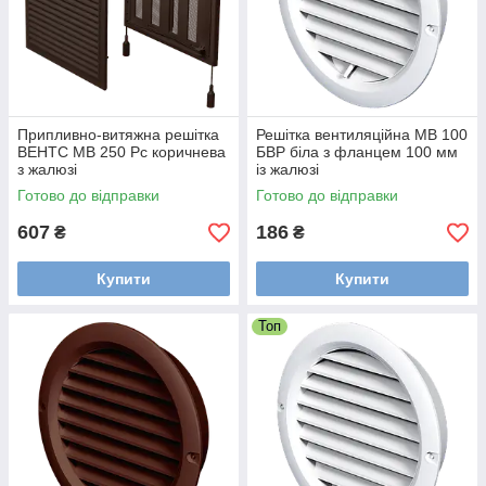
Припливно-витяжна решітка
Решітка вентиляційна МВ 100
ВЕНТС МВ 250 Рс коричнева
БВР біла з фланцем 100 мм
з жалюзі
із жалюзі
Готово до відправки
Готово до відправки
607
186
₴
₴
Купити
Купити
Топ