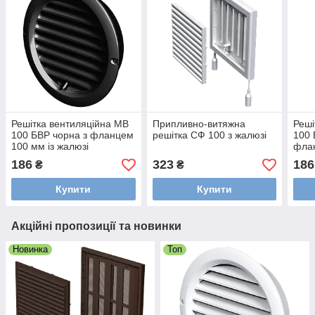
Решітка вентиляційна МВ
Припливно-витяжна
Реші
100 БВР чорна з фланцем
решітка СФ 100 з жалюзі
100 
100 мм із жалюзі
флан
186
323
186
₴
₴
Купити
Купити
Акційні пропозиції та новинки
Новинка
Топ