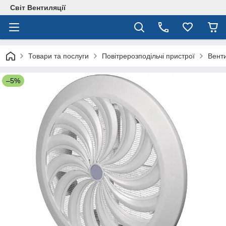
Світ Вентиляції
Товари та послуги
Повітрерозподільчі пристрої
Венти
–5%