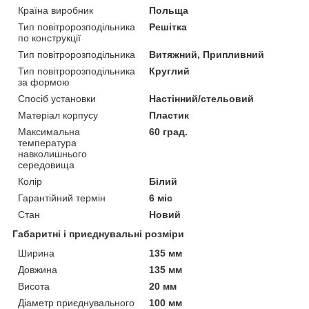
Країна виробник
Польща
Тип повітророзподільника
Решітка
по конструкції
Тип повітророзподільника
Витяжний, Припливний
Тип повітророзподільника
Круглий
за формою
Спосіб установки
Настінний/стельовий
Матеріал корпусу
Пластик
Максимальна
60 град.
температура
навколишнього
середовища
Колір
Білий
Гарантійний термін
6 міс
Стан
Новий
Габаритні і приєднувальні розміри
Ширина
135 мм
Довжина
135 мм
Висота
20 мм
Діаметр приєднувального
100 мм