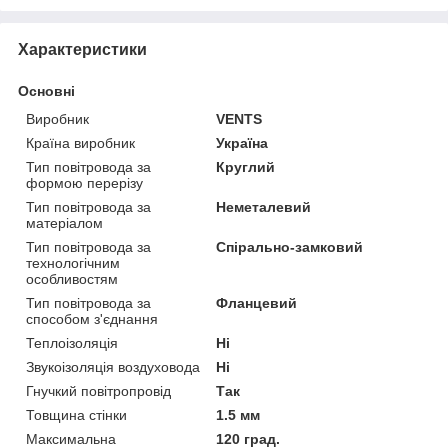
Характеристики
Основні
Виробник
VENTS
Країна виробник
Україна
Тип повітровода за
Круглий
формою перерізу
Тип повітровода за
Неметалевий
матеріалом
Тип повітровода за
Спірально-замковий
технологічним
особливостям
Тип повітровода за
Фланцевий
способом з'єднання
Теплоізоляція
Ні
Звукоізоляція воздуховода
Ні
Гнучкий повітропровід
Так
Товщина стінки
1.5 мм
Максимальна
120 град.