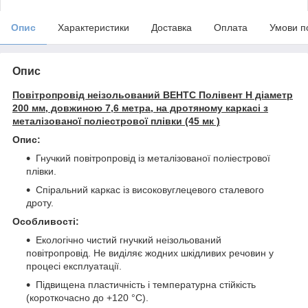
Опис
Характеристики
Доставка
Оплата
Умови п
Опис
Повітропровід неізольований ВЕНТС Полівент Н діаметр
200 мм, довжиною 7,6 метра, на дротяному каркасі з
металізованої поліестрової плівки (45 мк )
Опис:
Гнучкий повітропровід із металізованої поліестрової
плівки.
Спіральний каркас із високовуглецевого сталевого
дроту.
Особливості:
Екологічно чистий гнучкий неізольований
повітропровід. Не виділяє жодних шкідливих речовин у
процесі експлуатації.
Підвищена пластичність і температурна стійкість
(короткочасно до +120 °С).