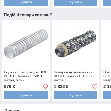
Купити
Купити
Подібні товари компанії
Гнучкий повітровод із ПВХ
Повітровод ізольований
Пові
ВЕНТС Полівент 150/ 3
ВЕНТС Ізовент Н 100/ 7.6
ВЕНТ
метри, білий
метра
мет
676
1 822
2 1
₴
₴
Купити
Купити
Про нас