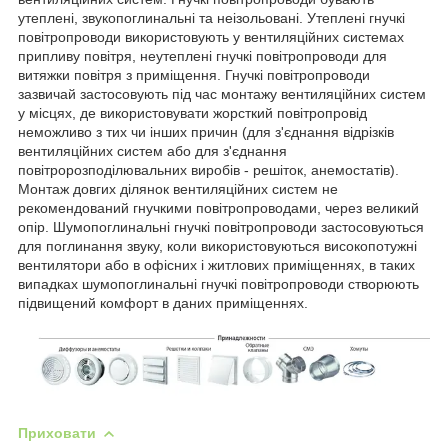
утеплені, звукопоглинальні та неізольовані. Утеплені гнучкі
повітропроводи використовують у вентиляційних системах
припливу повітря, неутеплені гнучкі повітропроводи для
витяжки повітря з приміщення. Гнучкі повітропроводи
зазвичай застосовують під час монтажу вентиляційних систем
у місцях, де використовувати жорсткий повітропровід
неможливо з тих чи інших причин (для з'єднання відрізків
вентиляційних систем або для з'єднання
повітророзподілювальних виробів - решіток, анемостатів).
Монтаж довгих ділянок вентиляційних систем не
рекомендований гнучкими повітропроводами, через великий
опір. Шумопоглинальні гнучкі повітропроводи застосовуються
для поглинання звуку, коли використовуються високопотужні
вентилятори або в офісних і житлових приміщеннях, в таких
випадках шумопоглинальні гнучкі повітропроводи створюють
підвищений комфорт в даних приміщеннях.
Приховати