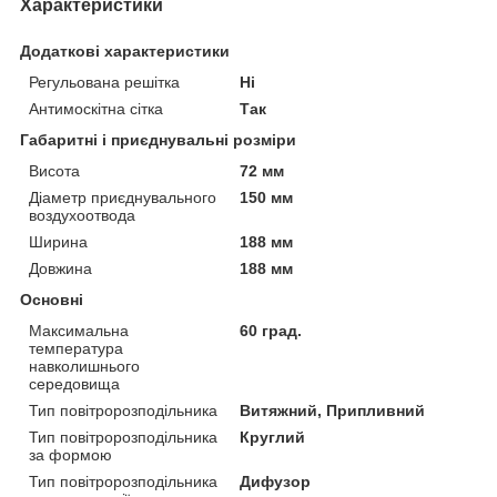
Характеристики
Додаткові характеристики
Регульована решітка
Ні
Антимоскітна сітка
Так
Габаритні і приєднувальні розміри
Висота
72 мм
Діаметр приєднувального
150 мм
воздухоотвода
Ширина
188 мм
Довжина
188 мм
Основні
Максимальна
60 град.
температура
навколишнього
середовища
Тип повітророзподільника
Витяжний, Припливний
Тип повітророзподільника
Круглий
за формою
Тип повітророзподільника
Дифузор