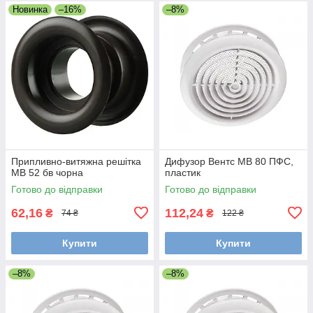
Новинка
–16%
–8%
Припливно-витяжна решітка
Дифузор Вентс МВ 80 ПФС,
МВ 52 бв чорна
пластик
Готово до відправки
Готово до відправки
62,16
112,24
₴
₴
74 ₴
122 ₴
Купити
Купити
–8%
–8%