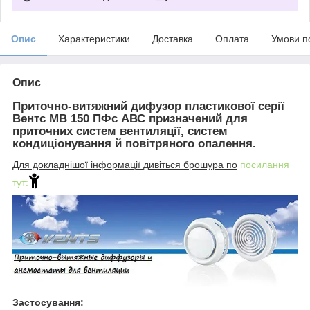
Опис
Характеристики
Доставка
Оплата
Умови п
Опис
Приточно-витяжний дифузор пластикової серії
Вентс МВ 150 ПФс АВС
призначений для
приточних систем вентиляції, систем
кондиціонування й повітряного опалення.
Для докладнішої інформації дивіться брошура по
посилання
тут:
Застосування: