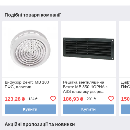
Подібні товари компанії
Дифузор Вентс МВ 100
Решітка вентиляційна
Дифу
ПФС, пластик
Вентс МВ 350 ЧОРНА з
ПФС,
ABS пластику дверна
123,28
186,93
150
₴
₴
134 ₴
201 ₴
Купити
Купити
Акційні пропозиції та новинки