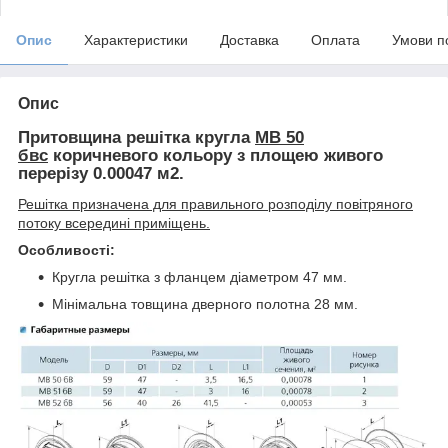
Опис
Характеристики
Доставка
Оплата
Умови п
Опис
Притовщина решітка кругла
МВ 50
бвс
коричневого кольору
з площею живого
перерізу 0.00047 м2.
Решітка призначена для правильного розподілу повітряного
потоку всередині приміщень.
Особливості:
Кругла решітка з фланцем діаметром 47 мм.
Мінімальна товщина дверного полотна 28 мм.