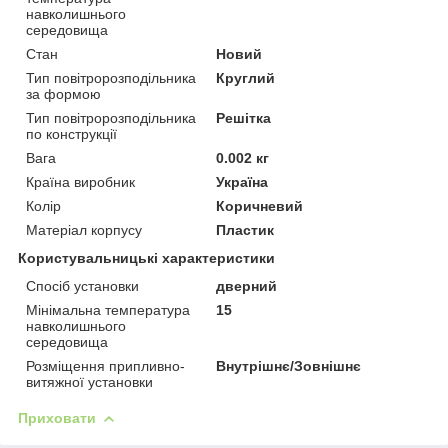
навколишнього
середовища
Стан
Новий
Тип повітророзподільника
Круглий
за формою
Тип повітророзподільника
Решітка
по конструкції
Вага
0.002 кг
Країна виробник
Україна
Колір
Коричневий
Матеріал корпусу
Пластик
Користувальницькі характеристики
Спосіб установки
дверний
Мінімальна температура
15
навколишнього
середовища
Розміщення припливно-
Внутрішнє/Зовнішнє
витяжної установки
Приховати