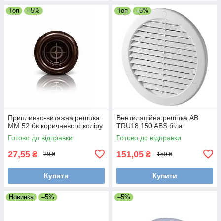
Топ
–5%
Топ
–5%
Припливно-витяжна решітка
Вентиляційна решітка AB
ММ 52 бв коричневого коліру
TRU18 150 ABS біла
Готово до відправки
Готово до відправки
27,55
151,05
₴
₴
29 ₴
159 ₴
Купити
Купити
Новинка
–5%
–5%