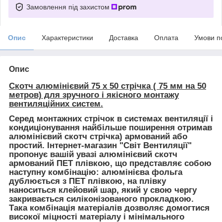
Замовлення під захистом
Опис
Характеристики
Доставка
Оплата
Умови п
Опис
Скотч алюмінієвий 75 х 50 стрічка ( 75 мм на 50
метров)
для зручного і якісного монтажу
вентиляційних систем.
Серед монтажних стрічок в системах вентиляції і
кондиціонування найбільше поширення отримав
алюмінієвий скотч стрічка) армований або
простий. Інтернет-магазин "Світ Вентиляції"
пропонує вашій увазі алюмінієвий скотч
армований ПЕТ плівкою, що представляє собою
наступну комбінацію: алюмінієва фольга
дублюється з ПЕТ плівкою, на плівку
наноситься клейовий шар, який у свою чергу
закривається силіконізованого прокладкою.
Така комбінація матеріалів дозволяє домогтися
високої міцності матеріалу і мінімального