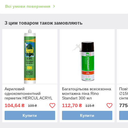
Всі умови повернення
З цим товаром також замовляють
Акриловий
Багатоцільова всесезонна
Пові
однокомпонентний
монтажна піна Rino
∅150
герметик HERCUL ACRYL
Standart 300 мл
сінт
310 мл
104,64
112,70
775
₴
₴
109 ₴
115 ₴
Купити
Купити