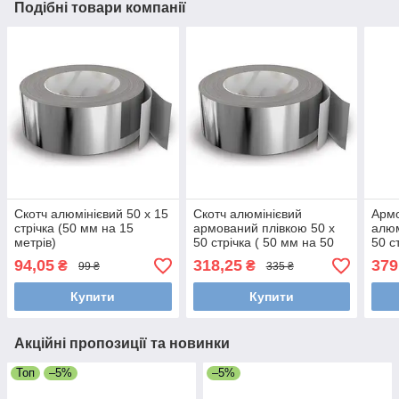
Подібні товари компанії
Скотч алюмінієвий 50 х 15
Скотч алюмінієвий
Армо
стрічка (50 мм на 15
армований плівкою 50 х
алюм
метрів)
50 стрічка ( 50 мм на 50
50 с
метров)
метр
94,05
318,25
379
₴
₴
99 ₴
335 ₴
Купити
Купити
Акційні пропозиції та новинки
Топ
–5%
–5%