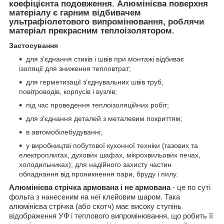
коефіцієнта подовження. Алюмінієва поверхня
матеріалу є гарним відбивачем
ультрафіолетового випромінювання, роблячи
матеріал прекрасним теплоізолятором.
Застосування
для з'єднання стиків і швів при монтажі відбиває
ізоляції для зниження тепловтрат;
для герметизації з'єднувальних швів труб,
повітроводів, корпусів і вузлів;
під час проведення теплоізоляційних робіт;
для з'єднання деталей з металевим покриттям;
в автомобілебудуванні;
у виробництві побутової кухонної техніки (газових та
електроплитах, духових шафах, мікрохвильових печах,
холодильниках); для надійного захисту частин
обладнання від проникнення пари, бруду і пилу.
Алюмінієва стрічка армована і не армована
- це по суті
фольга з нанесеним на неї клейовим шаром. Така
алюмінієва стрічка (або скотч) має високу ступінь
відображення УФ і теплового випромінювання, що робить її