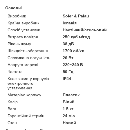
Основні
Виробник
Soler & Palau
Країна виробник
Іспанія
Спосіб установки
Настінний/стельовий
Витрата повітря
250 куб.м/год
Рівень шуму
38 дБ
Швидкість обертання
1700 об/хв
Споживана потужність
26 Вт
Напруга мережі
220~240 В
Частота
50 Гц
Клас захисту корпусів
IP44
електронного
устаткування
Матеріал корпусу
Пластик
Колір
Білий
Вага
1.5 кг
Гарантійний термін
24 міс
Стан
Новий