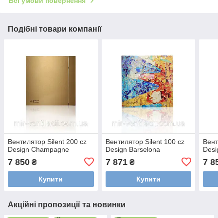
Всі умови повернення
Подібні товари компанії
Вентилятор Silent 200 cz
Вентилятор Silent 100 cz
Вент
Design Champagne
Design Barselona
Desi
7 850
7 871
7 8
₴
₴
Купити
Купити
Акційні пропозиції та новинки