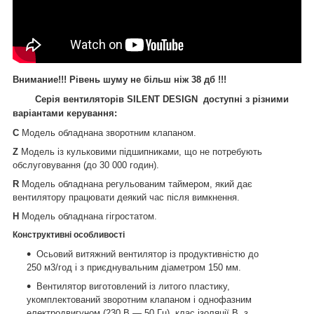
Внимание!!!
Рівень шуму не більш ніж
38
дб
!!!
Серія вентиляторів SILENT DESIGN доступні з різними
варіантами керування:
C
Модель обладнана зворотним клапаном.
Z
Модель із кульковими підшипниками, що не потребують
обслуговування (до 30 000 годин).
R
Модель обладнана регульованим таймером, який дає
вентилятору працювати деякий час після вимкнення.
H
Модель обладнана гігростатом.
Конструктивні особливості
Осьовий витяжний вентилятор із продуктивністю до
250 м3/год і з приєднувальним діаметром 150 мм.
Вентилятор виготовлений із литого пластику,
укомплектований зворотним клапаном і однофазним
електродвигуном (230 В — 50 Гц), клас ізоляції B, з