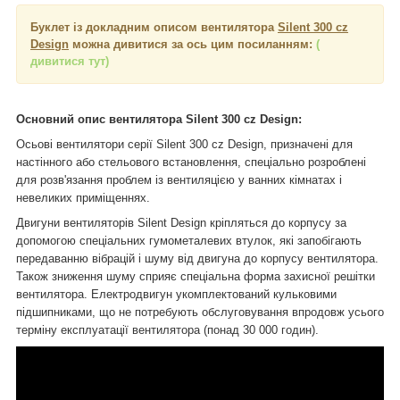
Буклет із докладним описом вентилятора
Silent 300 cz
Design
можна дивитися за ось цим посиланням:
(
дивитися тут)
Основний опис вентилятора Silent 300 cz
Design:
Осьові вентилятори серії Silent 300 cz Design, призначені для
настінного або стельового встановлення, спеціально розроблені
для розв'язання проблем із вентиляцією у ванних кімнатах і
невеликих приміщеннях.
Двигуни вентиляторів Silent Design кріпляться до корпусу за
допомогою спеціальних гумометалевих втулок, які запобігають
передаванню вібрацій і шуму від двигуна до корпусу вентилятора.
Також зниження шуму сприяє спеціальна форма захисної решітки
вентилятора. Електродвигун укомплектований кульковими
підшипниками, що не потребують обслуговування впродовж усього
терміну експлуатації вентилятора (понад 30 000 годин).