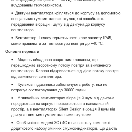
вбудованим термозахистом.
Двигуни вентилятора кріпляться до корпусу за допомогою
спеціальних гумометалевих втулок, які запобігають
передавання вібрацій і шуму від двигуна до корпусу
вентилятора.
Вентилятор II класу герметичності,клас захисту IP45,
може працювати за температури повітря до +40 °C.
Основні переваги
Модель обладнана зворотним клапаном, що
перешкоджає зворотному потоку повітря за вимкненого
вентилятора. Клапан відкривається під дією потоку повітря
від ввімкнення вентилятора.
Кулькові підшипники забезпечують роботу, яка не
потребує обслуговування до 30000 годин.
У звичайних вентиляторах вібрація й шум від двигуна
передаються на корпус і поширюються в навколишній
простір, а в вентиляторах Silent Design вібрація й шум від
двигуна гасяться гумометалевими втулками.
Особливістю моделі 3С і 4C є наявність у комплекті
додаткового набору змінних смужок-індикаторів, що дають