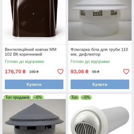
Вентиляційний ковпак ММ
Флюгарка біла для труби 110
102 ВК коричневий
мм, дефлектор
Готово до відправки
Готово до відправки
176,70
93,06
₴
₴
190 ₴
99 ₴
Купити
Купити
Топ продажів
–6%
Топ
–5%