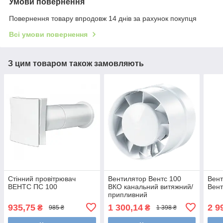
Умови повернення
Повернення товару впродовж 14 днів за рахунок покупця
Всі умови повернення
З цим товаром також замовляють
Стінний провітрювач
Вентилятор Вентс 100
Вен
ВЕНТС ПС 100
ВКО канальний витяжний/
Вент
припливний
935,75
1 300,14
2 9
₴
₴
985 ₴
1 398 ₴