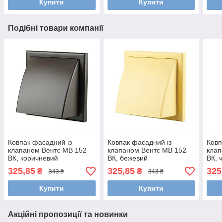
Купити
Купити
Подібні товари компанії
Ковпак фасадний із
Ковпак фасадний із
Ковп
клапаном Вентс МВ 152
клапаном Вентс МВ 152
клап
ВК, коричневий
ВК, бежевий
ВК, 
325,85
325,85
325
₴
₴
343 ₴
343 ₴
Купити
Купити
Акційні пропозиції та новинки