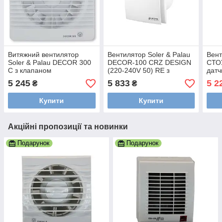
Витяжний вентилятор
Вентилятор Soler & Palau
Вент
Soler & Palau DECOR 300
DECOR-100 CRZ DESIGN
СТОУ
C з клапаном
(220-240V 50) RE з
датч
таймером та клапаном
тайм
5 245
5 833
5 2
₴
₴
прих
ЧОР
Купити
Купити
Акційні пропозиції та новинки
Подарунок
Подарунок