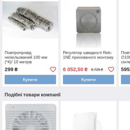
Повітропровід
Регулятор швидкості Reb-
Пові
неізольований 100 мм
1NE прихованого монтажу
∅100
(*4)/ 10 метрів
сінт
299
6 052,50
595
₴
₴
6 725 ₴
Купити
Купити
Подібні товари компанії