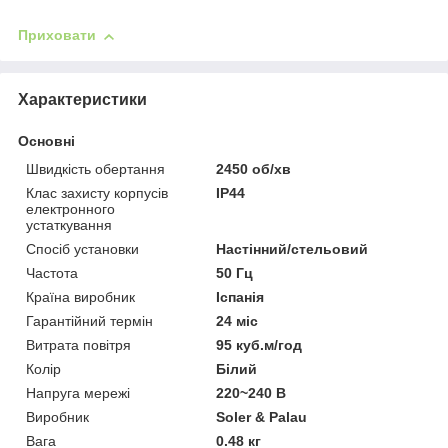
Приховати
Характеристики
Основні
Швидкість обертання
2450 об/хв
Клас захисту корпусів
IP44
електронного
устаткування
Спосіб установки
Настінний/стельовий
Частота
50 Гц
Країна виробник
Іспанія
Гарантійний термін
24 міс
Витрата повітря
95 куб.м/год
Колір
Білий
Напруга мережі
220~240 В
Виробник
Soler & Palau
Вага
0.48 кг