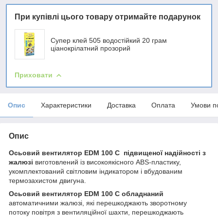
При купівлі цього товару отримайте подарунок
Супер клей 505 водостійкий 20 грам
ціанокрілатний прозорий
Приховати
Опис
Характеристики
Доставка
Оплата
Умови п
Опис
Осьовий вентилятор EDM 100 C
підвищеної надійності з
жалюзі
виготовлений із високоякісного ABS-пластику,
укомплектований світловим індикатором і вбудованим
термозахистом двигуна.
Осьовий вентилятор EDM 100 C обладнаний
автоматичними жалюзі, які перешкоджають зворотному
потоку повітря з вентиляційної шахти, перешкоджають