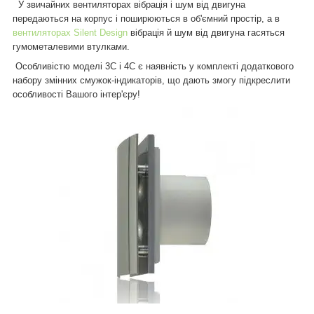
У звичайних вентиляторах вібрація і шум від двигуна
передаються на корпус і поширюються в об'ємний простір, а в
вентиляторах Silent Design
вібрація й шум від двигуна гасяться
гумометалевими втулками.
Особливістю моделі 3С і 4C є наявність у комплекті додаткового
набору змінних смужок-індикаторів, що дають змогу підкреслити
особливості Вашого інтер'єру!