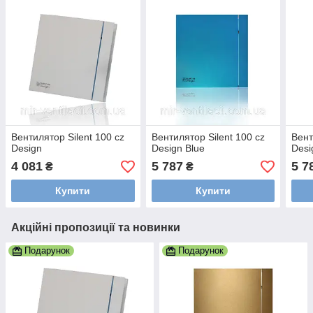
Вентилятор Silent 100 cz
Вентилятор Silent 100 cz
Вент
Design
Design Blue
Desi
4 081
5 787
5 7
₴
₴
Купити
Купити
Акційні пропозиції та новинки
Подарунок
Подарунок