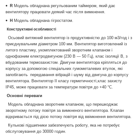
R
Модель обладнана регульованим таймером, який дає
вентилятору працювати деякий час після вимкнення.
H
Модель обладнана гігростатом.
Конструктивні особливості
Осьовий витяжний вентилятор із продуктивністю до 100 м3/год і з
приєднувальним діаметром 100 мм. Вентилятор виготовлений із
литого пластику, укомплектований зворотним клапаном і
однофазним електродвигуном (230 В — 50 Гц), клас ізоляції B, з
вбудованим термозахистом. Двигуни вентилятора кріпляться до
корпусу за допомогою спеціальних гумометалевих втулок, які
запобігають передавання вібрацій і шуму від двигуна до корпусу
вентилятора. Вентилятор II класу герметичності,клас захисту
IP45, може працювати за температури повітря до +40 °C.
Основні переваги
Модель обладнана зворотним клапаном, що перешкоджає
зворотному потоку повітря за вимкненого вентилятора. Клапан
відкривається під дією потоку повітря від ввімкнення вентилятора.
Кулькові підшипники забезпечують роботу, яка не потребує
обслуговування до 30000 годин.