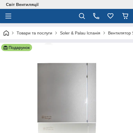
Світ Вентиляції
Товари та послуги
Soler & Palau Іспанія
Вентилятор S
Подарунок