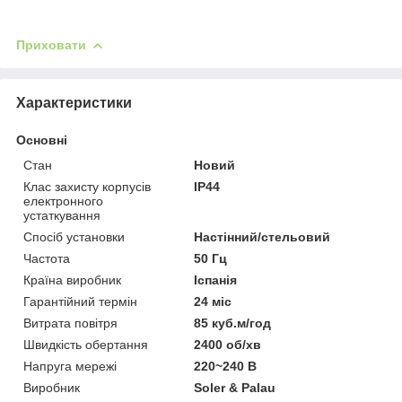
Приховати
Характеристики
Основні
Стан
Новий
Клас захисту корпусів
IP44
електронного
устаткування
Спосіб установки
Настінний/стельовий
Частота
50 Гц
Країна виробник
Іспанія
Гарантійний термін
24 міс
Витрата повітря
85 куб.м/год
Швидкість обертання
2400 об/хв
Напруга мережі
220~240 В
Виробник
Soler & Palau