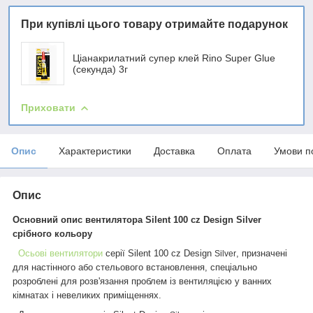
При купівлі цього товару отримайте подарунок
Ціанакрилатний супер клей Rino Super Glue
(секунда) 3г
Приховати
Опис
Характеристики
Доставка
Оплата
Умови п
Опис
Основний опис вентилятора S
ilent 100 cz
Design Silver
срібного кольору
Осьові вентилятори
серії Silent 100 cz Design
, призначені
Silver
для настінного або стельового встановлення, спеціально
розроблені для розв'язання проблем із вентиляцією у ванних
кімнатах і невеликих приміщеннях.