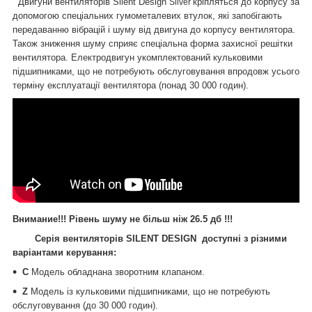
Двигуни вентиляторів Silent Design
кріпляться до корпусу за
Silver
допомогою спеціальних гумометалевих втулок, які запобігають
передаванню вібрацій і шуму від двигуна до корпусу вентилятора.
Також зниження шуму сприяє спеціальна форма захисної решітки
вентилятора. Електродвигун укомплектований кульковими
підшипниками, що не потребують обслуговування впродовж усього
терміну експлуатації вентилятора (понад 30 000 годин).
Внимание!!!
Рівень шуму не більш ніж
26.5 дб
!!!
Серія вентиляторів SILENT DESIGN доступні з різними
варіантами керування:
C
Модель обладнана зворотним клапаном.
Z
Модель із кульковими підшипниками, що не потребують
обслуговування (до 30 000 годин).