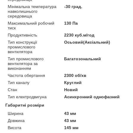
Мінімальна температура
-30 град.
навколишнього
середовища
Максимальний робочий
130 Па
тиск
Продуктивність
2230 куб.м/год
Тип конструкції
Осьовий(Аксіальний)
промислового
вентилятора
Тип промислового
Багатозональний
вентилятора за
виконанням
Частота обертання
2300 об/хв
Тип каналу
Круглий
Стан
Новий
Тип електродвигуна
Асинхронний однофазний
Габаритні розміри
Ширина
43 мм
Довжина
43 мм
Висота
145 мм