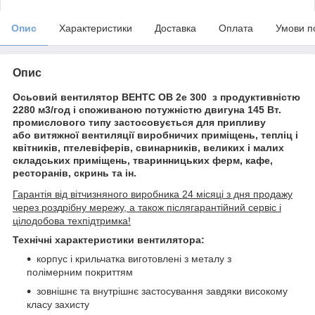
Опис
Характеристики
Доставка
Оплата
Умови п
Опис
Осьовий вентилятор ВЕНТС ОВ 2е 300 з продуктивністю
2280 м3/год і споживаною потужністю двигуна 145 Вт.
промислового типу застосовується для припливу
або витяжної вентиляції виробничих приміщень, тепліц і
квітників, птелевіферів, свинарників, великих і малих
складських приміщень, тваринницьких ферм, кафе,
ресторанів, скринь та ін.
Гарантія від вітчизняного виробника 24 місяці з дня продажу
через роздрібну мережу, а також післягарантійний сервіс і
цілодобова техпідтримка!
Технічні характеристики вентилятора:
корпус і крильчатка виготовлені з металу з
полімерним покриттям
зовнішнє та внутрішнє застосування завдяки високому
класу захисту