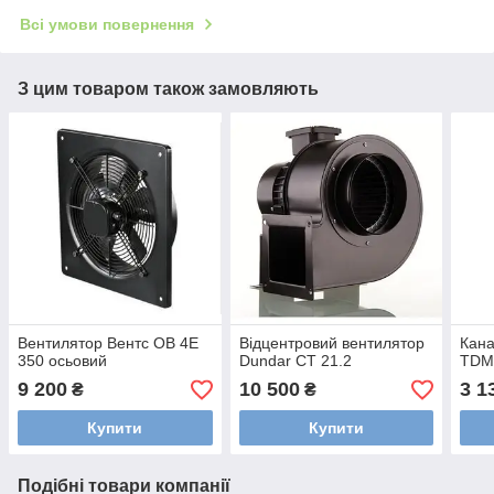
Всі умови повернення
З цим товаром також замовляють
Вентилятор Вентс ОВ 4Е
Відцентровий вентилятор
Кана
350 осьовий
Dundar CT 21.2
TDM
9 200
10 500
3 1
₴
₴
Купити
Купити
Подібні товари компанії