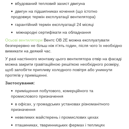
вбудований тепловий захист двигуна
двигун на підшипниках кочення (що істотно
продовжує термін експлуатації вентилятора)
гарантійний термін експлуатації 24 місяці
міжнародні сертифікати на обладнання
Осьові вентилятори
Вентс ОВ 2Е можна експлуатувати
безперервно не більш ніж п'ять годин, після чого їх необхідно
вимикати на деякий час.
У разі настінного монтажу цього вентилятора отвір на фасаді
можна закрити гравітаційною решіткою необхідного розміру,
щоб запобігти припливу холодного повітря або уникнути
протягів у приміщенні.
Застосування:
приміщення побутового, комерційного та
промислового призначення
в офісах, у громадських установах різноманітного
призначення
невеликих майстерень і промислових цехах
пташиниках, тваринницьких фермах і теплицях