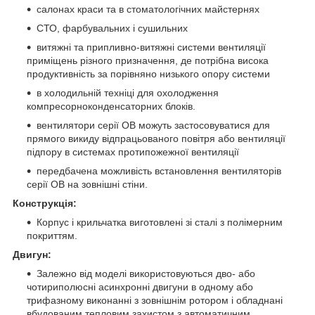
салонах краси та в стоматологічних майстернях
СТО, фарбувальних і сушильних
витяжні та припливно-витяжні системи вентиляції
приміщень різного призначення, де потрібна висока
продуктивність за порівняно низького опору системи
в холодильній техніці для охолодження
компресорноконденсаторних блоків.
вентилятори серії ОВ можуть застосовуватися для
прямого викиду відпрацьованого повітря або вентиляції
підпору в системах протипожежної вентиляції
передбачена можливість встановлення вентиляторів
серії ОВ на зовнішні стіни.
Конструкція:
Корпус і крильчатка виготовлені зі сталі з полімерним
покриттям.
Двигун:
Залежно від моделі використовуються дво- або
чотириполюсні асинхронні двигуни в одному або
трифазному виконанні з зовнішнім ротором і обладнані
вбудованим тепловим захистом з автоматичним