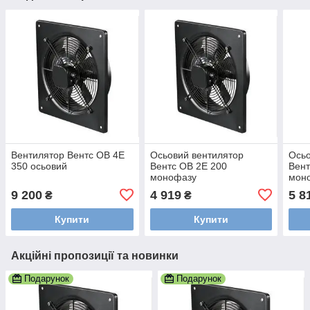
Вентилятор Вентс ОВ 4Е
Осьовий вентилятор
Осьо
350 осьовий
Вентс ОВ 2Е 200
Вент
монофазу
мон
9 200
4 919
5 8
₴
₴
Купити
Купити
Акційні пропозиції та новинки
Подарунок
Подарунок