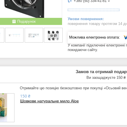
+380 (50) 334-41-81
Подарунок
повернення товару протягом 14 д
У компанії підключені електронні
покидаючи сайту.
Замов та отримай пода
Ви заощаджуєте 150 ₴
Отримайте цю позицію безкоштовно при покупці «Осьовий в
150 ₴
Шовкове натуральне мило Aloe