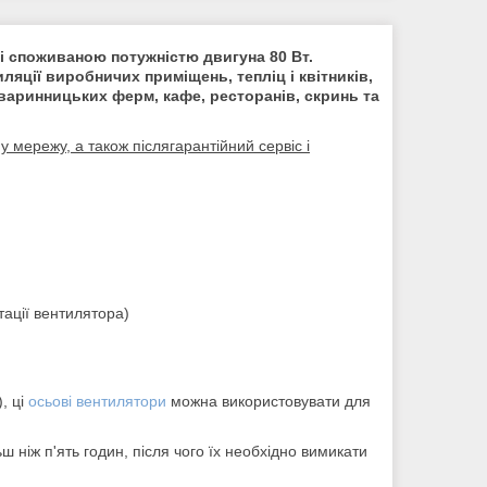
і споживаною потужністю двигуна 80 Вт.
яції виробничих приміщень, тепліц і квітників,
тваринницьких ферм, кафе, ресторанів, скринь та
у мережу, а також післягарантійний сервіс і
тації вентилятора)
, ці
осьові вентилятори
можна використовувати для
ніж п'ять годин, після чого їх необхідно вимикати