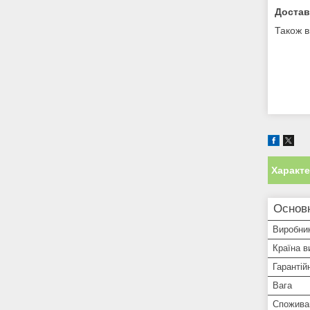
Достав
Також в
Характ
Основ
Виробни
Країна в
Гарантій
Вага
Спожива