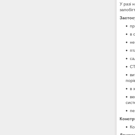
У разі 
запобіг
Застос
пр
в 
не
пт
са
СТ
ви
порі
в 
ве
сист
пе
Констр
Ко
Двигун