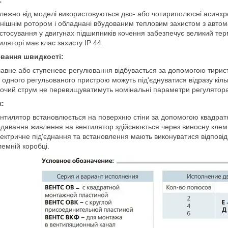
лежно від моделі використовуються дво- або чотириполюсні асинхр
внішнім ротором і обладнані вбудованим тепловим захистом з авто
стосування у двигунах підшипників кочення забезпечує великий термі
иляторі має клас захисту IP 44.
вання швидкості:
авне або ступеневе регулювання відбувається за допомогою тирис
 одного регульованого пристрою можуть під'єднуватися відразу кіль
бочий струм не перевищуватимуть номінальні параметри регулятора
:
нтилятор встановлюється на поверхню стіни за допомогою квадрат
давання живлення на вентилятор здійснюється через виносну клем
ектричне під'єднання та встановлення мають виконуватися відповідн
лемній коробці.