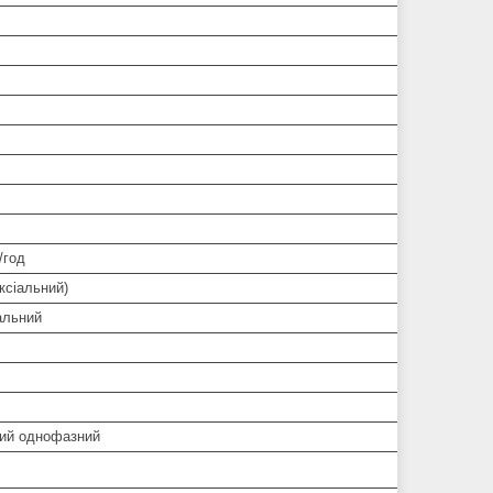
/год
ксіальний)
альний
ий однофазний