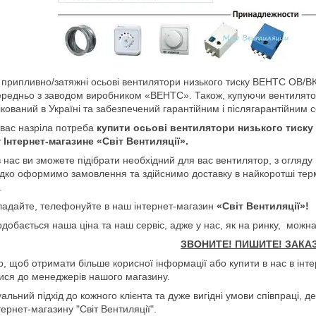
 припливно/затяжні осьові вентилятори низького тиску ВЕНТС ОВ/
редньо з заводом виробником «ВЕНТС». Також, купуючи вентилятори
кований в Україні та забезпечений гарантійним і післягарантійним 
вас назріла потреба
купити осьові вентилятори низького тиску
у
Інтернет-магазине «Світ Вентиляції».
в нас ви зможете підібрати необхідний для вас вентилятор, з огляд
ко оформимо замовлення та здійснимо доставку в найкоротші термі
.
ладайте, телефонуйте в наш інтернет-магазин
«Світ Вентиляції»!
добається наша ціна та наш сервіс, адже у нас, як на ринку, можна
ЗВОНИТЕ! ПИШИТЕ! ЗАКА
о, щоб отримати більше корисної інформації або купити в нас в інт
ися до менеджерів нашого магазину.
уальний підхід до кожного клієнта та дуже вигідні умови співпраці, д
тернет-магазину "Світ Вентиляції".