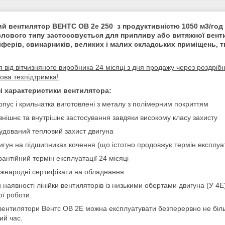
й вентилятор ВЕНТС ОВ 2е 250 з продуктивністю 1050 м3/год 
лового типу застосовується для припливу або витяжної вентил
іферів, свинарників, великих і малих складських приміщень, 
я від вітчизняного виробника 24 місяці з дня продажу через роздрібн
ова техпідтримка!
ні характеристики вентилятора:
рпус і крильчатка виготовлені з металу з полімерним покриттям
внішнє та внутрішнє застосування завдяки високому класу захисту
удований тепловий захист двигуна
игун на підшипниках кочення (що істотно продовжує термін експлуа
рантійний термін експлуатації 24 місяці
жнародні сертифікати на обладнання
 наявності лінійки вентиляторів із низькими обертами двигуна (У 4Е)
ої роботи.
вентилятори Вентс ОВ 2Е можна експлуатувати безперервно не більш 
ий час.