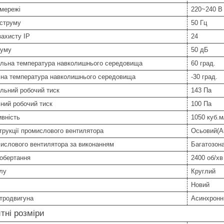
 мережі
220~240 В
 струму
50 Гц
захисту IP
24
шуму
50 дБ
льна температура навколишнього середовища
60 град.
ьна температура навколишнього середовища
-30 град.
льний робочий тиск
143 Па
ний робочий тиск
100 Па
вність
1050 куб.м
трукції промислового вентилятора
Осьовий(А
ислового вентилятора за виконанням
Багатозон
 обертання
2400 об/хв
лу
Круглий
Новий
тродвигуна
Асинхронн
тні розміри