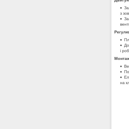
За
з зо
За
вент
Регулю
Пл
До
і ро
Монтаж
Ве
По
Ел
на к