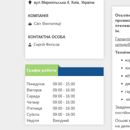
вул.Миропільська 4, Київ, Україна
Осьови
промис
Світ Вентиляції
птелев
ін.
Гаранті
цілодоб
Сергій Фетісов
Техніч
ко
зо
Графік роботи
вб
дв
Понеділок
09:00
15:00
Вівторок
09:00
16:00
га
Середа
09:00
16:00
мі
Четвер
09:00
16:00
Завдяки
Пʼятниця
09:00
16:00
постійн
Субота
09:00
16:00
Осьові 
Неділя
Вихідний
на деяк