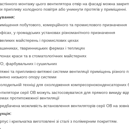
настінного монтажу цього вентилятора отвір на фасаді можна закрит
ти припливу холодного повітря або уникнути протягів у приміщенні.
ування:
иміщення побутового, комерційного та промислового призначення
офісах, у громадських установах різноманітного призначення
великих майстерень і промислових цехах
ашиниках, тваринницьких фермах і теплицях
лонах краси та в стоматологічних майстернях
О, фарбувальних і сушильних
тяжні та припливно-витяжні системи вентиляції приміщень різного п
вняно низького опору системи
холодильній техніці для охолодження компресорноконденсаторних б
нтилятори серії ОВ можуть застосовуватися для прямого викиду відп
емах протипожежної вентиляції
редбачена можливість встановлення вентиляторів серії ОВ на зовніш
укція:
рпус і крильчатка виготовлені зі сталі з полімерним покриттям.
: