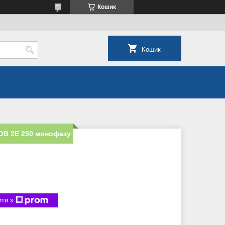
Кошик
Кошик
ОВ 2Е 250 монофазу
ти з