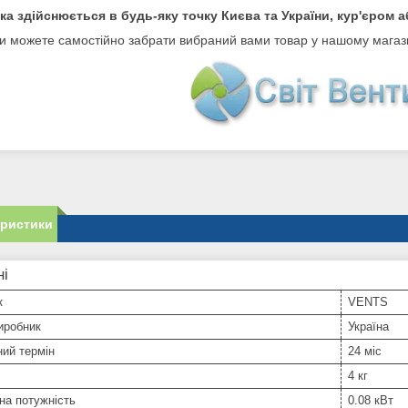
ка здійснюється в будь-яку точку Києва та України, кур'єром
и можете самостійно забрати вибраний вами товар у нашому магази
еристики
ні
к
VENTS
иробник
Україна
ний термін
24 міс
4 кг
на потужність
0.08 кВт