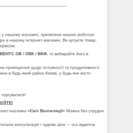
ВК у нашому магазині, зумовлена нашою роботою
 в нашому інтернет-магазині, Ви купуєте товар,
сервісом.
 ВЕНТС ОВ / ОВК / ВКФ
, то вибирайте його в
у на приміщення щодо потужності та продуктивності.
ни в будь-який район Києва, у будь-яке місто
 торгуватися!
ЗУЙТЕ!
ернет-магазині
«Світ Вентиляції»
Можна без утрудня
етальна консультація і чудова ціна — ось відмітна