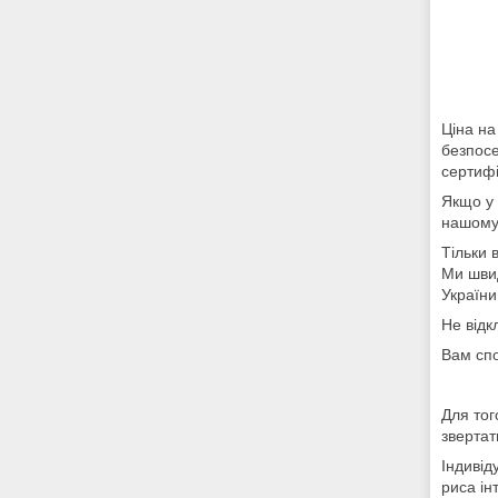
Ціна на
безпосе
сертифі
Якщо у 
нашом
Тільки 
Ми швид
України
Не відк
Вам спо
Для тог
звертат
Індивід
риса ін