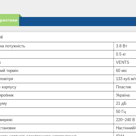
еристики
ні
на потужність
3.8 Вт
0.5 кг
к
VENTS
ний термін
60 міс
повітря
133 куб.м/
 корпусу
Пластик
иробник
Україна
шуму
21 дБ
50 Гц
 мережі
220~240 В
становки
Настінний