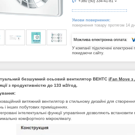
+380 (50) 334-41-81
повернення товару протягом 14 д
У компанії підключені електронні
покидаючи сайту.
ктуальний безшумний осьовий вентилятор ВЕНТС
iFan Move з
яції з продуктивністю до 133 м3/год.
ування:
новаційний витяжний вентилятор в стильному дизайні для створення
нь і інших побутових приміщеннях.
тегровані інтелектуальні функції управління дозволяють встановит
имально комфортного мікроклімату.