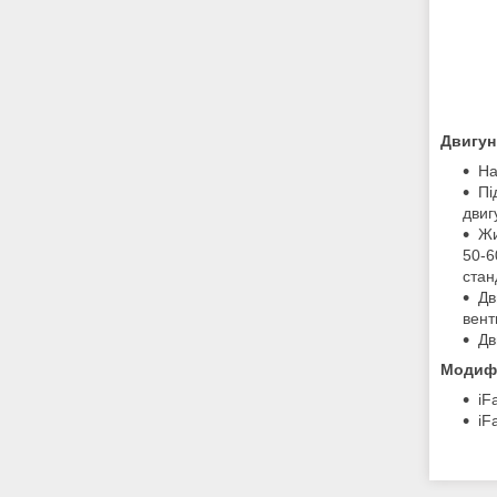
Двигун
На
Пі
двиг
Жи
50-6
стан
Дв
вент
Дв
Модифі
iF
iF