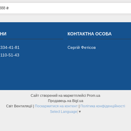
888 ₴
 334-41-81
Сергій Фетісов
 110-51-43
Сайт створений на маркетплейсі
Prom.ua
Продавець на Bigl.ua
Світ Вентиляції |
Поскаржитися на контент
|
Політика конфіденційності
Select Language
▼