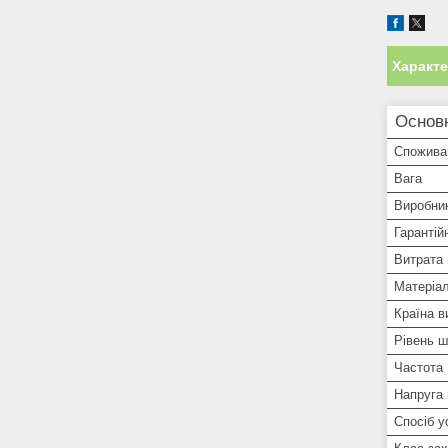
Характ
Основ
Спожива
Вага
Виробни
Гарантій
Витрата 
Матеріал
Країна в
Рівень 
Частота
Напруга
Спосіб у