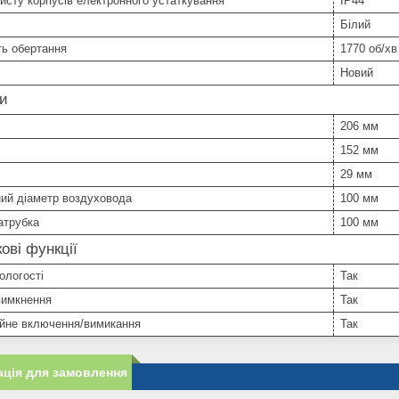
исту корпусів електронного устаткування
IP44
Білий
ть обертання
1770 об/хв
Новий
ри
206 мм
152 мм
29 мм
ий діаметр воздуховода
100 мм
атрубка
100 мм
ові функції
ологості
Так
вимкнення
Так
ійне включення/вимикання
Так
ція для замовлення