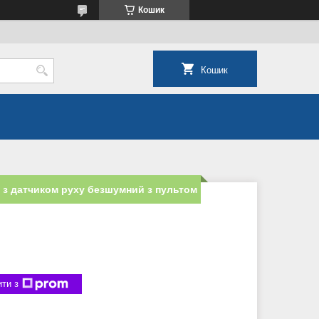
Кошик
Кошик
 з датчиком руху безшумний з пультом
ти з