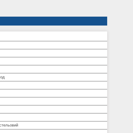
год
/стельовий