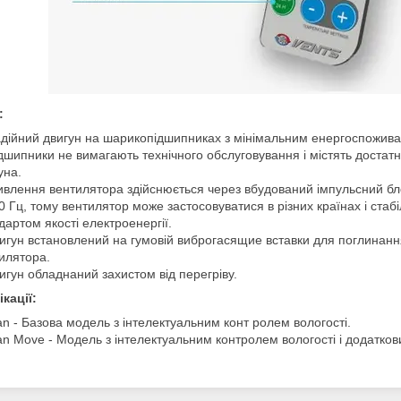
:
дійний двигун на шарикопідшипниках з мінімальним енергоспоживан
дшипники не вимагають технічного обслуговування і містять достатн
уна.
влення вентилятора здійснюється через вбудований імпульсний бл
0 Гц, тому вентилятор може застосовуватися в різних країнах і ста
дартом якості електроенергії.
игун встановлений на гумовій виброгасящие вставки для поглинанн
илятора.
игун обладнаний захистом від перегріву.
кації:
an - Базова модель з інтелектуальним конт ролем вологості.
an Move - Модель з інтелектуальним контролем вологості і додатков