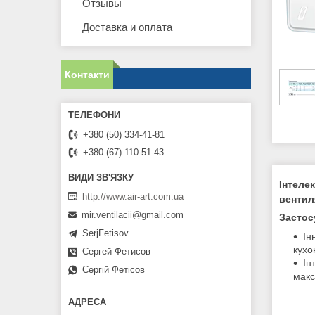
Отзывы
Доставка и оплата
Контакти
+380 (50) 334-41-81
+380 (67) 110-51-43
Інтеле
http://www.air-art.com.ua
вентил
mir.ventilacii@gmail.com
Застос
SerjFetisov
Ін
кухо
Сергей Фетисов
Ін
Сергій Фетісов
макс