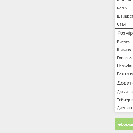
Клас зах
Колір
Швидкіс
Стан
Розмі
Висота
Ширина
Глибина
Необхідн
Розмір п
Додатк
Датчик в
Таймер 
Дистанц
Інформа