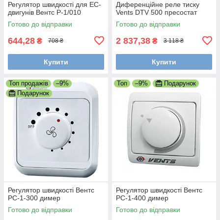
Регулятор швидкості для EC-
Диференційне реле тиску
двигунів Вентс Р-1/010
Vents DTV 500 пресостат
Готово до відправки
Готово до відправки
644,28
2 837,38
₴
₴
708 ₴
3 118 ₴
Купити
Купити
Топ продажів
–9%
Топ
–9%
Подарунок
Подарунок
Регулятор швидкості Вентс
Регулятор швидкості Вентс
РС-1-300 димер
РС-1-400 димер
Готово до відправки
Готово до відправки