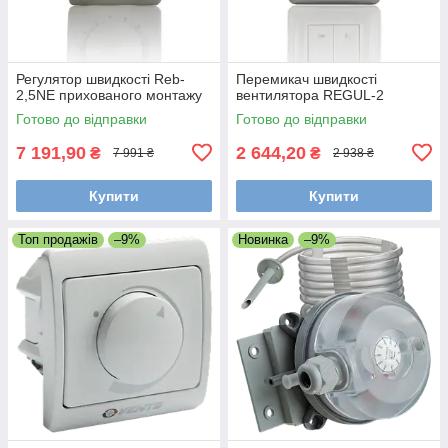
Регулятор швидкості Reb-
Перемикач швидкості
2,5NE прихованого монтажу
вентилятора REGUL-2
Готово до відправки
Готово до відправки
7 191,90
2 644,20
₴
₴
7 991 ₴
2 938 ₴
Купити
Купити
Топ продажів
–9%
Новинка
–9%