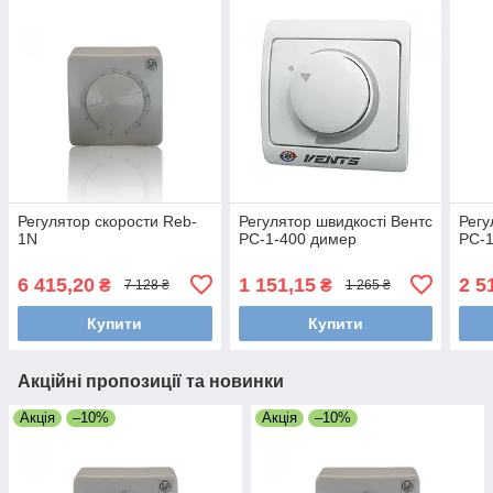
Регулятор скорости Reb-
Регулятор швидкості Вентс
Регу
1N
РС-1-400 димер
РС-1
6 415,20
1 151,15
2 5
₴
₴
7 128 ₴
1 265 ₴
Купити
Купити
Акційні пропозиції та новинки
Акція
–10%
Акція
–10%