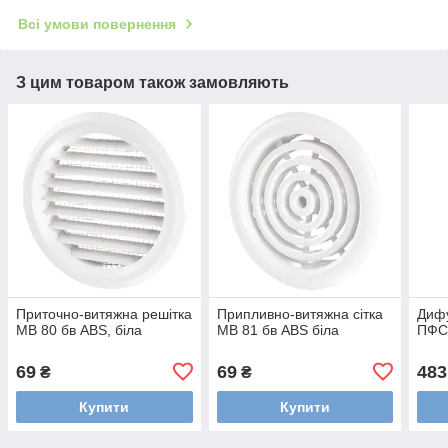
Всі умови повернення
З цим товаром також замовляють
Приточно-витяжна решітка
Припливно-витяжна сітка
Дифу
МВ 80 бв ABS, біла
МВ 81 бв ABS біла
ПФС,
69
69
483
₴
₴
Купити
Купити