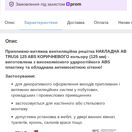
Замовлення під захистом
Опис
Характеристики
Доставка
Оплата
Умови 
Опис
Припливно-витяжна вентиляційна решітка НАКЛАДНА AB
TRU16 125 ABS КОРИЧНЕВОГО кольору (125 мм) -
виготовлена з високоякісного ударостійкого ABS
пластику та обладнана антимоскітною сіткою!
Застосування:
для декоративного оформлення виходів припливних і
витяжних вентиляційних систем у побутових,
громадських і промислових приміщеннях
застосовується для настінного або стельового
монтажу
допустима установка в меблі, у двері ванних кімнат,
туалетів, кухонь, салонів краси тощо.