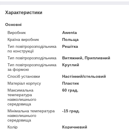
Характеристики
Основні
Виробник
Awenta
Країна виробник
Польща
Тип повітророзподільника
Решітка
по конструкції
Тип повітророзподільника
Витяжний, Припливний
Тип повітророзподільника
Круглий
за формою
Спосіб установки
Настінний/стельовий
Матеріал корпусу
Пластик
Максимальна
60 град.
температура
навколишнього
середовища
Мінімальна температура
-15 град.
навколишнього
середовища
Колір
Коричневий