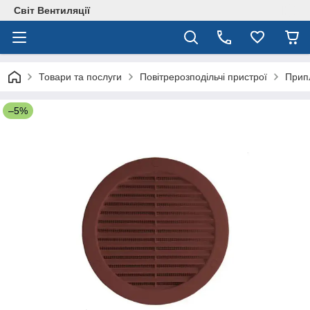
Світ Вентиляції
Товари та послуги
Повітрерозподільчі пристрої
Припл
–5%