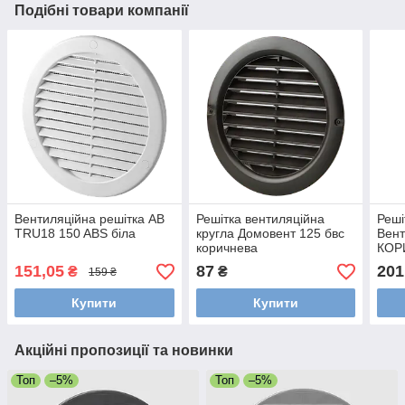
Подібні товари компанії
Вентиляційна решітка AB
Решітка вентиляційна
Реші
TRU18 150 ABS біла
кругла Домовент 125 бвс
Вент
коричнева
КОР
плас
151,05
87
201
₴
₴
159 ₴
Купити
Купити
Акційні пропозиції та новинки
Топ
–5%
Топ
–5%