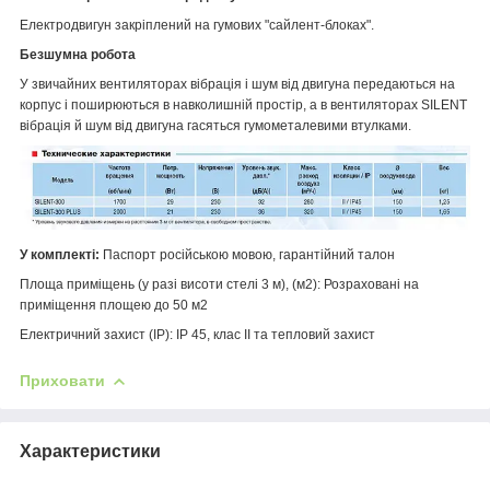
Електродвигун закріплений на гумових "сайлент-блоках".
Безшумна робота
У звичайних вентиляторах вібрація і шум від двигуна передаються на
корпус і поширюються в навколишній простір, а в вентиляторах SILENT
вібрація й шум від двигуна гасяться гумометалевими втулками.
У комплекті:
Паспорт російською мовою, гарантійний талон
Площа приміщень (у разі висоти стелі 3 м), (м2): Розраховані на
приміщення площею до 50 м2
Електричний захист (IP): IP 45, клас II та тепловий захист
Приховати
Характеристики