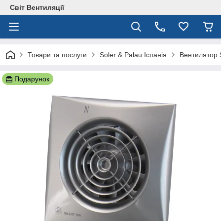
Світ Вентиляції
Товари та послуги
Soler & Palau Іспанія
Вентилятор S
Подарунок