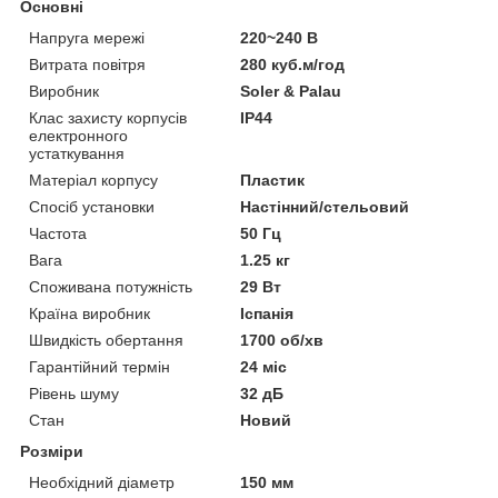
Основні
Напруга мережі
220~240 В
Витрата повітря
280 куб.м/год
Виробник
Soler & Palau
Клас захисту корпусів
IP44
електронного
устаткування
Матеріал корпусу
Пластик
Спосіб установки
Настінний/стельовий
Частота
50 Гц
Вага
1.25 кг
Споживана потужність
29 Вт
Країна виробник
Іспанія
Швидкість обертання
1700 об/хв
Гарантійний термін
24 міс
Рівень шуму
32 дБ
Стан
Новий
Розміри
Необхідний діаметр
150 мм