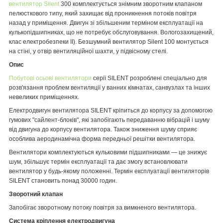
вентилятор Silent
300 комплектується знімним зворотним клапаном
пелюсткового типу, який захищає від проникнення потоків повітря
назад у приміщення. Двигун зі збільшеним терміном експлуатації на
кулькопідшипниках, що не потребує обслуговування. Вологозахищений,
клас електробезпеки II). Безшумний вентилятор Silent 100 монтується
на стіні, у отвір вентиляційної шахти, у підвісному стелі.
Опис
Побутові осьові вентилятори
серії SILENT розроблені спеціально для
розв'язання проблем вентиляції у ванних кімнатах, санвузлах та інших
невеликих приміщеннях.
Електродвигун вентилятора SILENT кріпиться до корпусу за допомогою
гумових "сайлент-блоків", які запобігають передаванню вібрацій і шуму
від двигуна до корпусу вентилятора. Також зниження шуму сприяє
особлива аеродинамічна форма передньої решітки вентилятора.
Вентилятори комплектуються кульковими підшипниками — це знижує
шум, збільшує термін експлуатації та дає змогу встановлювати
вентилятор у будь-якому положенні. Термін експлуатації вентиляторів
SILENT становить понад 30000 годин.
Зворотний клапан
Запобігає зворотному потоку повітря за вимкненого вентилятора.
Система кріплення електродвигуна