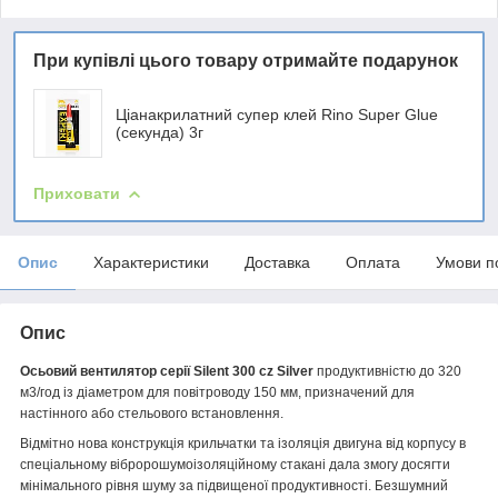
При купівлі цього товару отримайте подарунок
Ціанакрилатний супер клей Rino Super Glue
(секунда) 3г
Приховати
Опис
Характеристики
Доставка
Оплата
Умови п
Опис
Осьовий вентилятор серії Silent 300 cz Silver
продуктивністю до 320
м3/год із діаметром для повітроводу 150 мм, призначений для
настінного або стельового встановлення.
Відмітно нова конструкція крильчатки та ізоляція двигуна від корпусу в
спеціальному вібророшумоізоляційному стакані дала змогу досягти
мінімального рівня шуму за підвищеної продуктивності. Безшумний