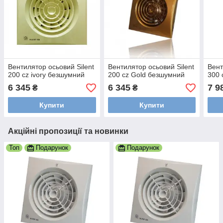
Вентилятор осьовий Silent
Вентилятор осьовий Silent
Вент
200 cz ivory безшумний
200 cz Gold безшумний
300 
6 345
6 345
7 9
₴
₴
Купити
Купити
Акційні пропозиції та новинки
Топ
Подарунок
Подарунок