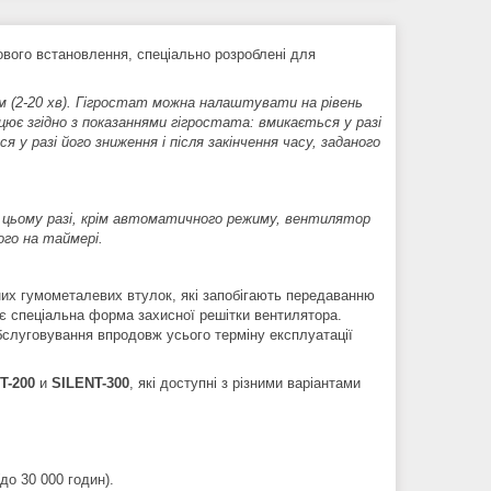
ового встановлення, спеціально розроблені для
 (2-20 хв). Гігростат можна налаштувати на рівень
ює згідно з показаннями гігростата: вмикається у разі
 у разі його зниження і після закінчення часу, заданого
У цьому разі, крім автоматичного режиму, вентилятор
ого на таймері.
их гумометалевих втулок, які запобігають передаванню
яє спеціальна форма захисної решітки вентилятора.
слуговування впродовж усього терміну експлуатації
T-200
и
SILENT-300
, які доступні з різними варіантами
о 30 000 годин).