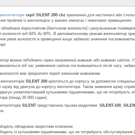
 вентилятори
серії SILENT 200 chz
призначені для настінного або стель
ання проблем із вентиляцією у ванних кімнатах і невеликих приміщеннях.
 обладнана гігростатом (датчиком вологості) і регульованим таймером
ої вологості від 60% до 90%. В автоматичному режимі вентилятор прац
ння рівня вологості в приміщенні вище заданого значення та вимикається
ері.
тор можна під'єднати через незалежний вимикач або вимикач світла. 
микається під час увімкнення світла та вимикається після часу, задан
вологості має пріоритет перед зовнішнім вимикачем.
 вентиляторів
SILENT 200
кріпляться до корпусу за допомогою спеціальн
й і шуму від двигуна до корпусу вентилятора. Також зниження шуму спри
двигун укомплектований кульковими підшипниками, що не потребують об
ора (понад 30 000 годин).
ентиляторів
SILENT
представлена трьома моделями:
SILENT-100
,
SILEN
ня.
одель обладнана зворотним клапаном.
одель із кульковими підшипниками, що не потребують обслуговування (д