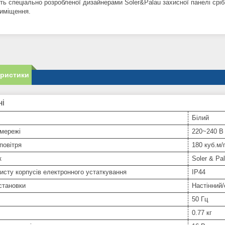
ть спеціально розробленої дизайнерами Soler&Palau захисної панелі сріб
риміщення.
еристики
ні
Білий
 мережі
220~240 В
повітря
180 куб.м/
к
Soler & Pa
исту корпусів електронного устаткування
IP44
становки
Настінний
50 Гц
0.77 кг