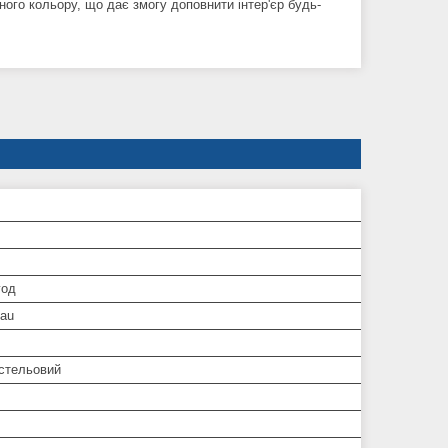
ного кольору, що дає змогу доповнити інтер'єр будь-
год
lau
/стельовий