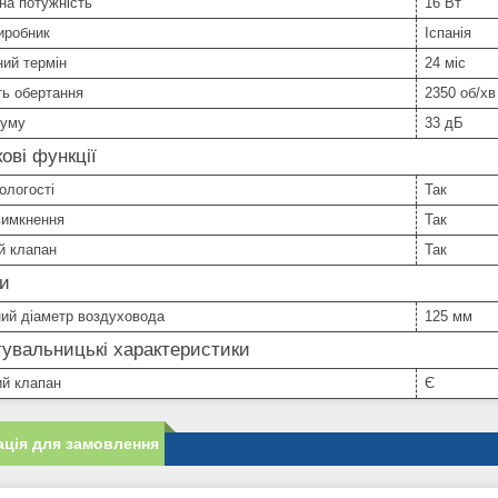
на потужність
16 Вт
иробник
Іспанія
ний термін
24 міс
ть обертання
2350 об/хв
шуму
33 дБ
ові функції
ологості
Так
вимкнення
Так
й клапан
Так
ри
ий діаметр воздуховода
125 мм
увальницькі характеристики
ий клапан
Є
ція для замовлення