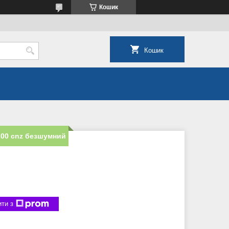
Кошик
Кошик
200 cnz безшумний
ти з