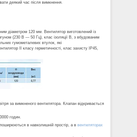
ати деякий час після вимкнення.
ним діаметром 120 мм. Вентилятор виготовлений із
уном (230 В — 50 Гц), клас ізоляції B, з вбудованим
льних гумометалевих втулок, які
нтилятор II класу герметичності, клас захисту IP45,
тря за вимкненого вентилятора. Клапан відкривається
0000 годин.
 поширюються в навколишній простір, а в
вентиляторах