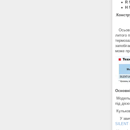
R
М
H
М
.
Констр
Осьовий
литого 
термоза
запобіга
може пр
Основні
Модель 
під дією
Кульков
У звича
SILENT