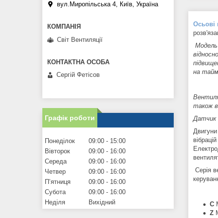
вул.Миропільська 4, Київ, Україна
Осьові
розв'яз
Світ Вентиляції
Модель
відносн
підвище
на тайм
Сергій Фетісов
Вентиля
також в
Графік роботи
Датчик 
Двигуни
вібраці
Понеділок
09:00
15:00
Електро
Вівторок
09:00
16:00
вентилят
Середа
09:00
16:00
Серія в
Четвер
09:00
16:00
керуван
Пʼятниця
09:00
16:00
Субота
09:00
16:00
Неділя
Вихідний
C
М
Z
М