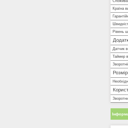
Спожива
Країна в
Гарантій
Швидкіс
Рівень 
Додатк
Датчик в
Таймер 
Зворотні
Розмі
Необхідн
Корист
Зворотн
Інформа