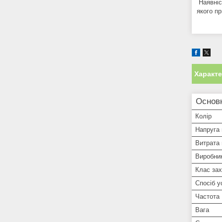
Наявніс
якого п
Характ
Основ
Колір
Напруга
Витрата 
Виробни
Клас зах
Спосіб у
Частота
Вага