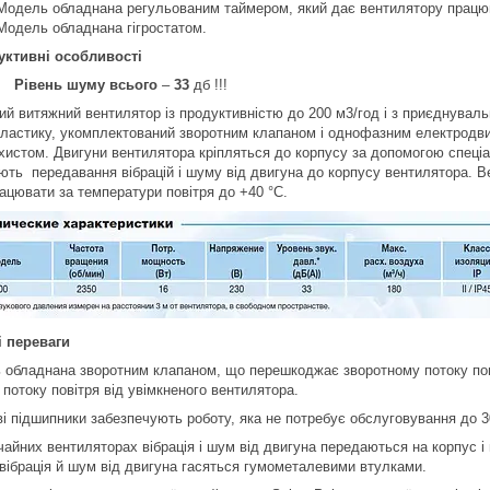
одель обладнана регульованим таймером, який дає вентилятору працюв
одель обладнана гігростатом.
уктивні особливості
Рівень шуму всього
–
33
дб !!!
 витяжний вентилятор із продуктивністю до 200 м3/год і з приєднуваль
пластику, укомплектований зворотним клапаном і однофазним електродвиг
хистом. Двигуни вентилятора кріпляться до корпусу за допомогою спеціа
ють передавання вібрацій і шуму від двигуна до корпусу вентилятора. Ве
ацювати за температури повітря до +40 °C.
 переваги
обладнана зворотним клапаном, що перешкоджає зворотному потоку пові
 потоку повітря від увімкненого вентилятора.
і підшипники забезпечують роботу, яка не потребує обслуговування до 3
йних вентиляторах вібрація і шум від двигуна передаються на корпус і
вібрація й шум від двигуна гасяться гумометалевими втулками.