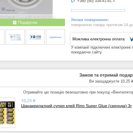
+380 (50) 334-41-81
Подарунок
повернення товару протягом 14 д
У компанії підключені електронні
покидаючи сайту.
Замов та отримай пода
Ви заощаджуєте 10,25 
Отримайте цю позицію безкоштовно при покупці «Вентилятор
10,25 ₴
Ціанакрилатний супер клей Rino Super Glue (секунда) 3г