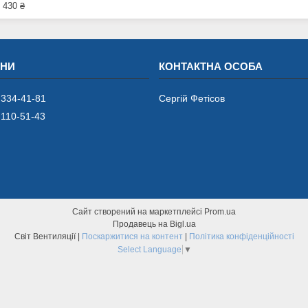
 430 ₴
 334-41-81
Сергій Фетісов
 110-51-43
Сайт створений на маркетплейсі
Prom.ua
Продавець на Bigl.ua
Світ Вентиляції |
Поскаржитися на контент
|
Політика конфіденційності
Select Language
▼