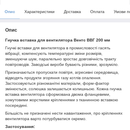
Опис
Характеристики
Доставка
Оплата
Умови п
Опис
Гнучка вставка для вентилятора Вентс ВВГ 200 мм
Гнучкі вставки для вентилятора в промисловості гасять
вібрації, компенсують температурні зміни розмірів,
зменшуючи шум, паралельно зростає довговічність тракту
повітроводів. Заводські вироби бувають різними, зрозуміло.
Призначаються пропускати повітря, агресивні середовища,
відводять продукти згоряння газу котлів опалення.
Застосовуються різноманітні матеріали, форм-фактор
змінюється, солюшка залишається колишньою. Кожна гнучка
вставка вентилятора сформована двома фланцевими,
хомутовими жорсткими кріпленнями з тканинною вставкою
посередині.
Більшість не призначені нести навантаження, про кріпленнях
вентилятора варто потурбуватися окремо.
Застосування: