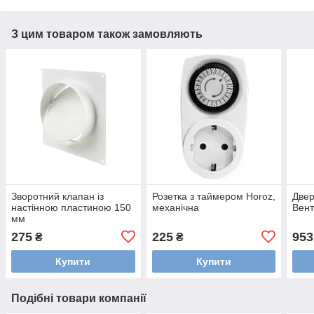
З цим товаром також замовляють
Зворотний клапан із
Розетка з таймером Horoz,
Двер
настінною пластиною 150
механічна
Вент
мм
275
225
953
₴
₴
Купити
Купити
Подібні товари компанії