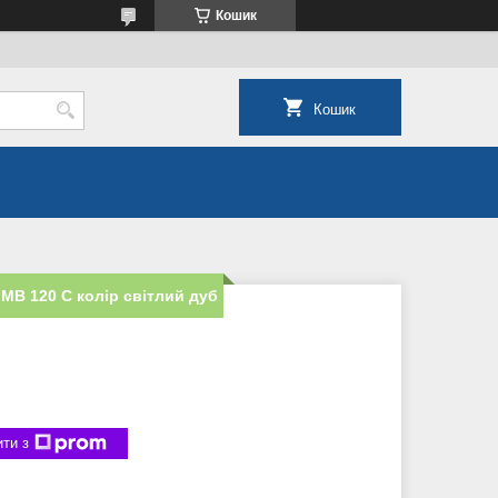
Кошик
Кошик
МВ 120 С колір світлий дуб
ти з