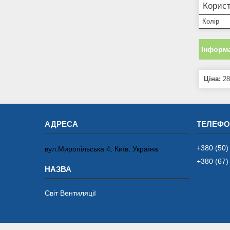
Корист
Колір
Інформа
Ціна:
28
+380 (50)
вул.Миропільська 4, Київ, Україна
+380 (67)
Світ Вентиляції