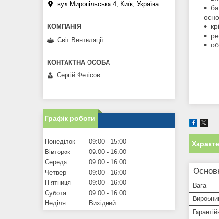
вул.Миропільська 4, Київ, Україна
ба
осно
кр
ре
Світ Вентиляції
об
Сергій Фетісов
Графік роботи
Понеділок
09:00
15:00
Характ
Вівторок
09:00
16:00
Середа
09:00
16:00
Основ
Четвер
09:00
16:00
Пʼятниця
09:00
16:00
Вага
Субота
09:00
16:00
Виробни
Неділя
Вихідний
Гарантій