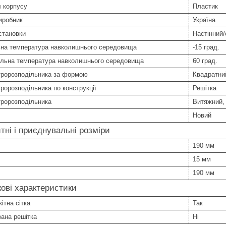
 корпусу
Пластик
иробник
Україна
становки
Настінний
ьна температура навколишнього середовища
-15 град.
льна температура навколишнього середовища
60 град.
тророзподільника за формою
Квадратни
тророзподільника по конструкції
Решітка
тророзподільника
Витяжний,
Новий
тні і приєднувальні розміри
190 мм
15 мм
190 мм
ові характеристики
ітна сітка
Так
ана решітка
Ні