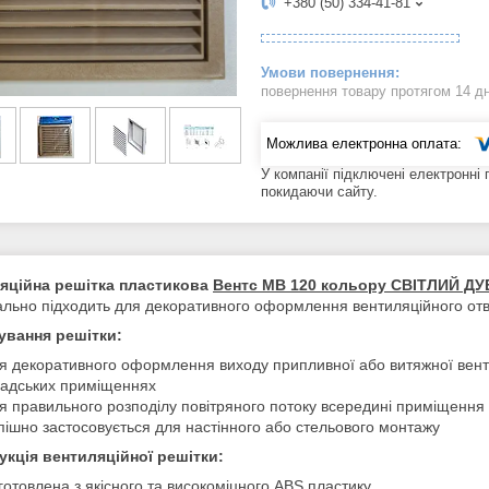
+380 (50) 334-41-81
повернення товару протягом 14 д
У компанії підключені електронні
покидаючи сайту.
яційна решітка пластикова
Вентс МВ 120 кольору СВІТЛИЙ ДУБ 
ально підходить для декоративного оформлення вентиляційного от
ування решітки:
я декоративного оформлення виходу припливної або витяжної венти
адських приміщеннях
я правильного розподілу повітряного потоку всередині приміщення
пішно застосовується для настінного або стельового монтажу
укція вентиляційної решітки:
готовлена з якісного та високоміцного ABS пластику