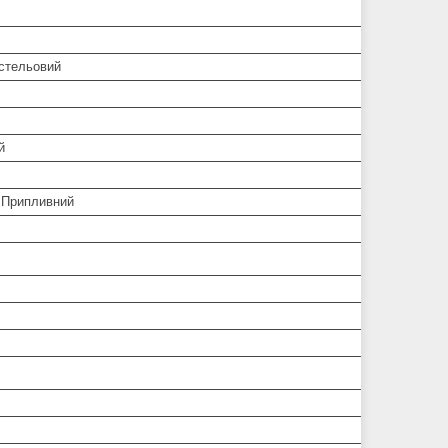
/стельовий
й
 Припливний