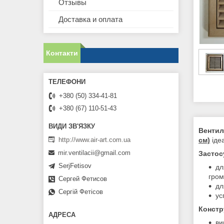
Отзывы
Доставка и оплата
Контакти
+380 (50) 334-41-81
+380 (67) 110-51-43
Вентил
http://www.air-art.com.ua
см)
іде
mir.ventilacii@gmail.com
Застос
SerjFetisov
дл
гром
Сергей Фетисов
дл
Сергій Фетісов
ус
Констр
ви