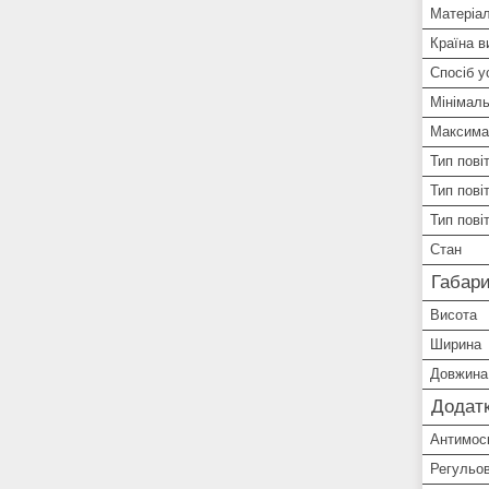
Матеріал
Країна в
Спосіб у
Мінімал
Максима
Тип пові
Тип пові
Тип пові
Стан
Габари
Висота
Ширина
Довжина
Додатк
Антимоск
Регульов