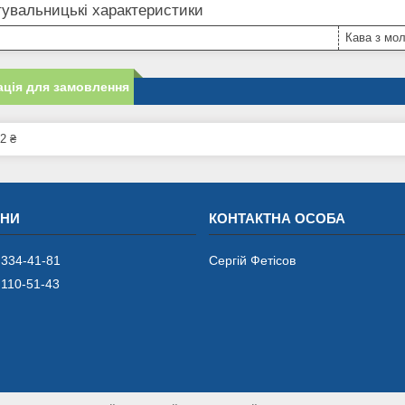
увальницькі характеристики
Кава з мо
ція для замовлення
2 ₴
 334-41-81
Сергій Фетісов
 110-51-43