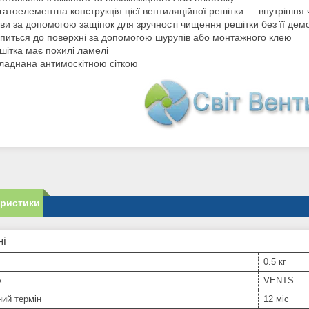
гатоелементна конструкція цієї вентиляційної решітки — внутрішня 
ви за допомогою защіпок для зручності чищення решітки без її дем
іпиться до поверхні за допомогою шурупів або монтажного клею
шітка має похилі ламелі
ладнана антимоскітною сіткою
еристики
ні
0.5 кг
к
VENTS
ний термін
12 міс