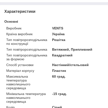
Характеристики
Основні
Виробник
VENTS
Країна виробник
Україна
Тип повітророзподільника
Решітка
по конструкції
Тип повітророзподільника
Витяжний, Припливний
Тип повітророзподільника
Квадратний
за формою
Спосіб установки
Настінний/стельовий
Матеріал корпусу
Пластик
Максимальна
60 град.
температура
навколишнього
середовища
Мінімальна температура
-15 град.
навколишнього
середовища
Колір
Сірий