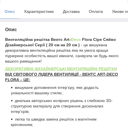
Опис
Характеристики
Доставка
Оплата
Умови п
Опис
Вентиляційна решітка Вентс Art-
Deco
Flora Сіре Сяйво
Дізайнерської Серії ( 20 см на 20 см )
- це вишукана
декоративна вентиляційна решітка яка як умога краще
підчеркне особистість вашої кімнати, санвузла чи будь якого
вашого риміщення!
ДЕКОРАТИВНІ ДИЗАЙНЕРСЬКІ ВЕНТИЛЯЦІЙНІ РЕШІТКИ
ВІД СВІТОВОГО ЛІДЕРА ВЕНТИЛЯЦІЇ - ВЕНТС ART-DECO
FLORA – ЦЕ:
вишукане доповнення інтер’єру, яке додасть
унікальності вашому стилю;
декілька авторських колірних рішень з глибокою 3D-
структурою матеріалу для створення досконалих
інтер’єрів;
легка та швидка заміна решіток з магнітним
кріпленням;