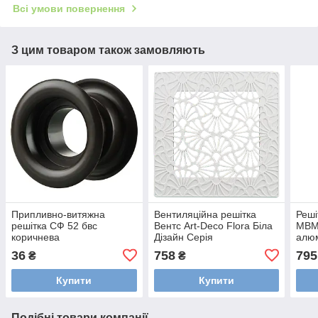
Всі умови повернення
З цим товаром також замовляють
Припливно-витяжна
Вентиляційна решітка
Реші
решітка СФ 52 бвс
Вентс Art-Deco Flora Біла
МВМ
коричнева
Дізайн Серія
алю
36
758
795
₴
₴
Купити
Купити
Подібні товари компанії