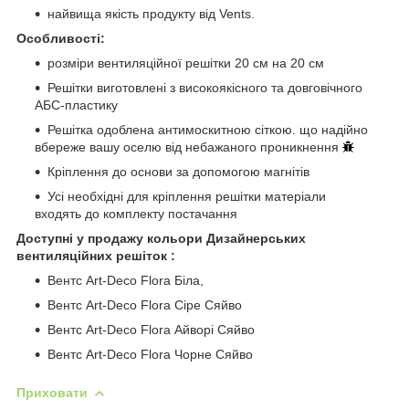
найвища якість продукту від Vents.
Особливості:
розміри вентиляційної решітки 20 см на 20 см
Решітки виготовлені з високоякісного та довговічного
АБС-пластику
Решітка одоблена антимоскитною сіткою. що надійно
вбереже вашу оселю від небажаного проникнення
Кріплення до основи за допомогою магнітів
Усі необхідні для кріплення решітки матеріали
входять до комплекту постачання
Доступні у продажу кольори Дизайнерських
вентиляційних решіток :
Вентс Art-Deco Flora Біла,
Вентс Art-Deco Flora Сіре Сяйво
Вентс Art-Deco Flora Айворі Сяйво
Вентс Art-Deco Flora Чорне Сяйво
Приховати