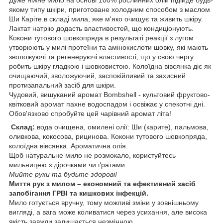
якому типу шкіри, приготоване холодним способом з маслом
Ши Каріте в складі мила, яке м'яко очищує та живить шкіру.
Лактат натрію додасть властивостей, що кондиціонують.
Кокони тутового шовкопряда в результаті реакції з лугом
утворюють у милі протеїни та амінокислоти шовку, які мають
зволожуючі та регенеруючі властивості, що у свою чергу
робить шкіру гладкою і шовковистою. Колоїдна вівсянка діє як
очищаючий, зволожуючий, заспокійливий та захисний
протизапальний засіб для шкіри.
Чудовий, вишуканий аромат Bombshell - культовий фруктово-
квітковий аромат пахне водоспадом і освіжає у спекотні дні.
Обов'язково спробуйте цей чарівний аромат літа!
Склад:
вода очищена, омилені олії: Ши (карите), пальмова,
оливкова, кокосова, рицинова. Кокони тутового шовкопряда,
колоїдна вівсянка. Ароматична олія.
Щоб натуральне мило не розмокало, користуйтесь
мильницею з дірочками чи ґратами.
Мийте руки та будьте здорові!
Миття рук з милом – економний та ефективний засіб
запобігання ГРВІ та кишкових інфекцій.
Мило готується вручну, тому можливі зміни у зовнішньому
вигляді, а вага може коливатися через усихання, але висока
якість завжди залишається незмінною.