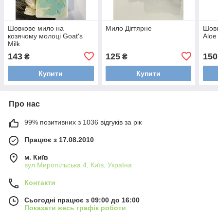
Шовкове мило на
Мило Дігтярне
Шовк
козячому молоці Goat's
Aloe
Milk
143
125
150
₴
₴
Купити
Купити
Про нас
99% позитивних з 1036 відгуків за рік
Працює з 17.08.2010
м. Київ
вул.Миропільська 4, Київ, Україна
Контакти
Сьогодні працює з 09:00 до 16:00
Показати весь графік роботи