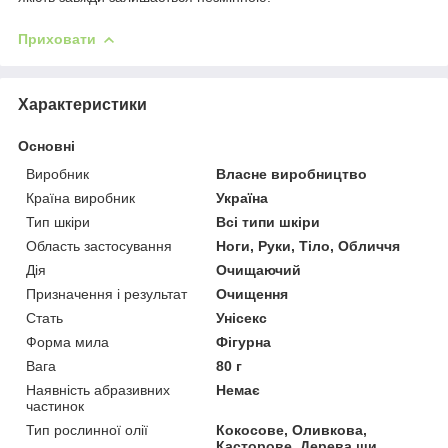
Приховати
Характеристики
Основні
Виробник
Власне виробництво
Країна виробник
Україна
Тип шкіри
Всі типи шкіри
Область застосування
Ноги, Руки, Тіло, Обличчя
Дія
Очищаючий
Призначення і результат
Очищення
Стать
Унісекс
Форма мила
Фігурна
Вага
80 г
Наявність абразивних
Немає
частинок
Тип рослинної олії
Кокосове, Оливкова,
Касторове, Дерева ши,