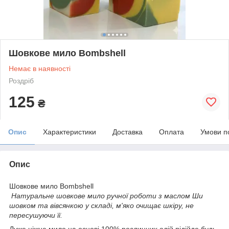
Шовкове мило Bombshell
Немає в наявності
Роздріб
125
₴
Опис
Характеристики
Доставка
Оплата
Умови п
Опис
Шовкове мило Bombshell
Натуральне шовкове мило ручної роботи з маслом Ши
шовком та вівсянкою у складі, м'яко очищає шкіру, не
пересушуючи її.
Дуже ніжне мило на основі 100% рослинних олій підійде будь-