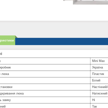
еристики
ні
к
Mini Max
иробник
Україна
л люка
Пластик
Білий
становки
Настінний
ідкривання люка
Натискний
ь замку
Ні
чний
Так