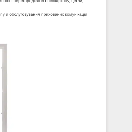
інах і перегородках із гіпсокартону, цегли,
упу й обслуговування прихованих комунікацій