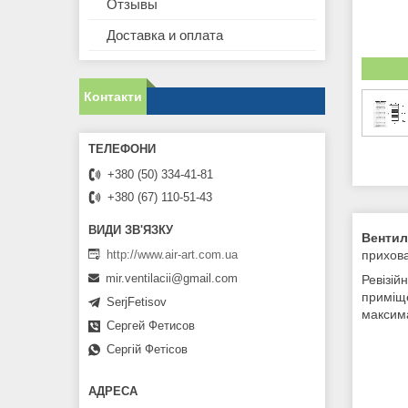
Отзывы
Доставка и оплата
Контакти
+380 (50) 334-41-81
+380 (67) 110-51-43
Вентил
http://www.air-art.com.ua
прихова
mir.ventilacii@gmail.com
Ревізій
приміще
SerjFetisov
максим
Сергей Фетисов
Сергій Фетісов