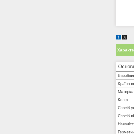
Характ
Основ
Виробни
Країна в
Матеріа
Колір
Спосіб у
Спосіб в
Наявніст
Гермети