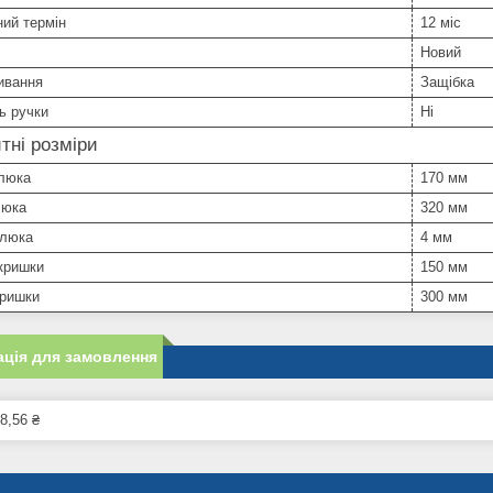
ний термін
12 міс
Новий
ивання
Защібка
ь ручки
Ні
тні розміри
люка
170 мм
люка
320 мм
 люка
4 мм
кришки
150 мм
кришки
300 мм
ція для замовлення
8,56 ₴