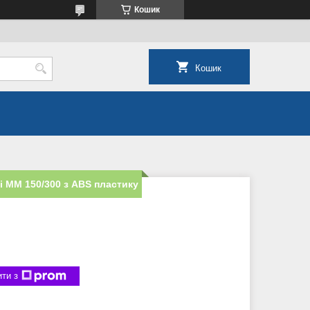
Кошик
Кошик
і ММ 150/300 з ABS пластику
ти з