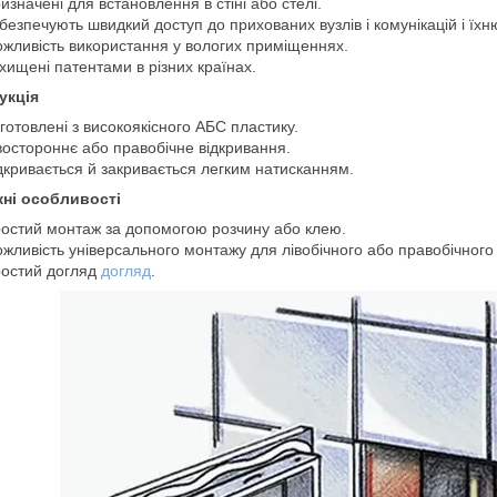
изначені для встановлення в стіні або стелі.
безпечують швидкий доступ до прихованих вузлів і комунікацій і їхн
жливість використання у вологих приміщеннях.
хищені патентами в різних країнах.
укція
готовлені з високоякісного АБС пластику.
востороннє або правобічне відкривання.
дкривається й закривається легким натисканням.
ні особливості
остий монтаж за допомогою розчину або клею.
жливість універсального монтажу для лівобічного або правобічного
остий догляд
догляд
.