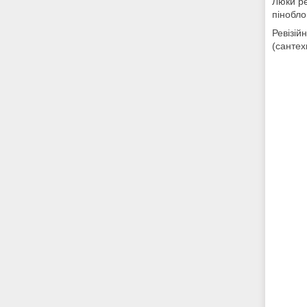
Люки ре
пінобло
Ревізій
(сантех