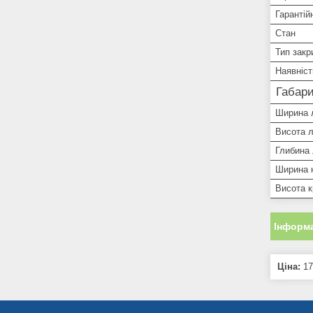
Гарантій
Стан
Тип закр
Наявніст
Габари
Ширина 
Висота 
Глибина
Ширина 
Висота 
Інформа
Ціна:
17