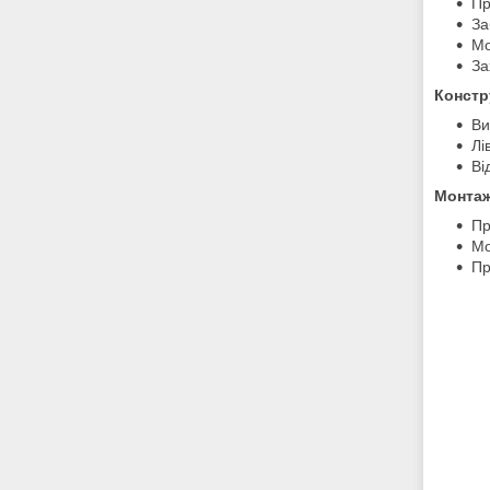
Пр
За
Мо
За
Констр
Ви
Лі
Ві
Монтаж
Пр
Мо
Пр