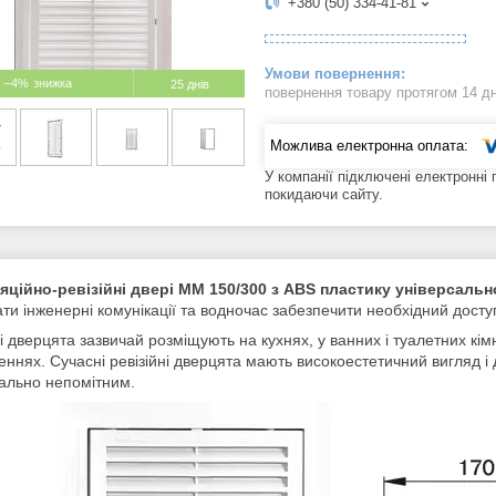
+380 (50) 334-41-81
–4%
25 днів
повернення товару протягом 14 д
У компанії підключені електронні
покидаючи сайту.
яційно-ревізійні двері ММ 150/300 з ABS пластику універсаль
ти інженерні комунікації та водночас забезпечити необхідний дост
ні дверцята зазвичай розміщують на кухнях, у ванних і туалетних кім
ннях. Сучасні ревізійні дверцята мають високоестетичний вигляд і 
ально непомітним.