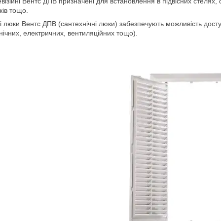
візійні Вентс ДПВ призначені для встановлення в підвісних стелях, ст
ків тощо.
ні люки Вентс ДПВ (сантехнічні люки) забезпечують можливість дост
нічних, електричних, вентиляційних тощо).