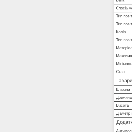
Вага
Спосіб у
Тип пові
Тип пові
Колір
Тип пові
Матеріал
Максима
Мінімал
Стан
Габари
Ширина
Довжина
Висота
Діаметр
Додатк
Антимоск