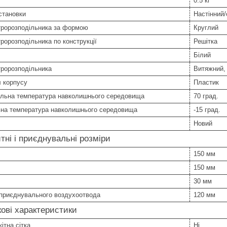
0.5 кг
становки
Настінний
тророзподільника за формою
Круглий
тророзподільника по конструкції
Решітка
Білий
тророзподільника
Витяжний,
 корпусу
Пластик
льна температура навколишнього середовища
70 град.
ьна температура навколишнього середовища
-15 град.
Новий
тні і приєднувальні розміри
150 мм
150 мм
30 мм
 приєднувального воздухоотвода
120 мм
ові характеристики
ітна сітка
Ні