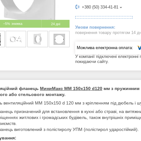
+380 (50) 334-41-81
–5%
24 дні
повернення товару протягом 14 д
У компанії підключені електронні
покидаючи сайту.
яційний фланець
МиниМакс ММ 150х150 d120
мм з пружинним 
ного або стельового монтажу.
 вентиляційний ММ 150х150 d 120 мм з кріпленням під дюбель і ш
анець призначений для встановлення в кухні або страві, на витяжни
іщеннях житлових і громадських будівель, також внутрішніх примі
риємств.
анець виготовлений з полістиролу УПМ (полістирол ударостійкий).
ування: