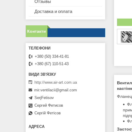
Отзывы
Доставка и оплата
Контакти
+380 (50) 334-41-81
+380 (67) 110-51-43
http://www.air-art.com.ua
Вентил
настін
mir.ventilacii@gmail.com
Фланець
SerjFetisov
Фл
Сергей Фетисов
прим
Сергій Фетісов
підп
Фл
Застос