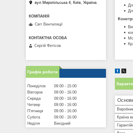
вул.Миропільська 4, Київ, Україна
Дл
Дл
Констр
Світ Вентиляції
Ви
ко
Мо
Кр
Сергій Фетісов
Графік роботи
Характ
Понеділок
09:00
15:00
Вівторок
09:00
16:00
Середа
09:00
16:00
Основ
Четвер
09:00
16:00
Виробни
Пʼятниця
09:00
16:00
Країна в
Субота
09:00
16:00
Неділя
Вихідний
Гарантій