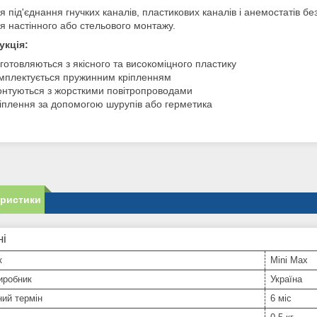
я під'єднання гнучких каналів, пластикових каналів і анемостатів бе
я настінного або стельового монтажу.
укція:
готовляються з якісного та високоміцного пластику
мплектується пружинним кріпленням
нтуються з жорсткими повітропроводами
іплення за допомогою шурупів або герметика
еристики
ні
к
Mini Max
иробник
Україна
ний термін
6 міс