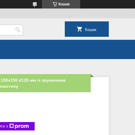
Кошик
Кошик
150х150 d120 мм із пружинним
пластику
ти з