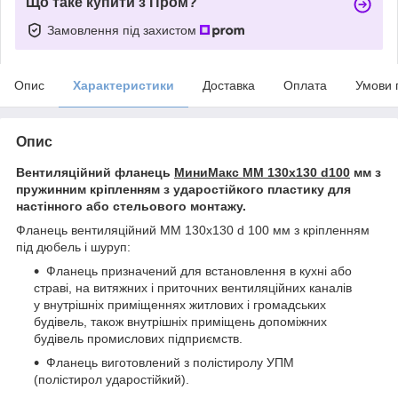
Що таке купити з Пром?
Замовлення під захистом
Опис
Характеристики
Доставка
Оплата
Умови 
Опис
Вентиляційний фланець
МиниМакс ММ 130х130 d100
мм з
пружинним кріпленням з ударостійкого пластику для
настінного або стельового монтажу.
Фланець вентиляційний ММ 130х130 d 100 мм з кріпленням
під дюбель і шуруп:
Фланець призначений для встановлення в кухні або
страві, на витяжних і приточних вентиляційних каналів
у внутрішніх приміщеннях житлових і громадських
будівель, також внутрішніх приміщень допоміжних
будівель промислових підприємств.
Фланець виготовлений з полістиролу УПМ
(полістирол ударостійкий).