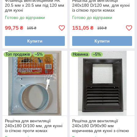
Фланець вентиляційний НК
Решітка для вентиляції
20.5 мм х 20.5 мм під 120 мм
240х180 D/120 мм, для кухні
для кухні
із сіткою проти комах
Готово до відправки
Готово до відправки
99,75
151,05
₴
₴
105 ₴
159 ₴
Купити
Купити
Топ продажів
–5%
Новинка
–5%
Решітка для вентиляції
Решітка для вентиляції
240х180 D/100 мм, для кухні
240х180 D/90х90 мм
із сіткою проти комах
коричнева для кухні з сіткою
проти комах