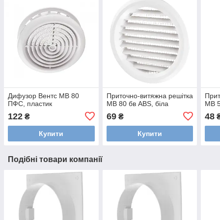
Дифузор Вентс МВ 80
Приточно-витяжна решітка
Прит
ПФС, пластик
МВ 80 бв ABS, біла
МВ 5
122
69
48
₴
₴
Купити
Купити
Подібні товари компанії