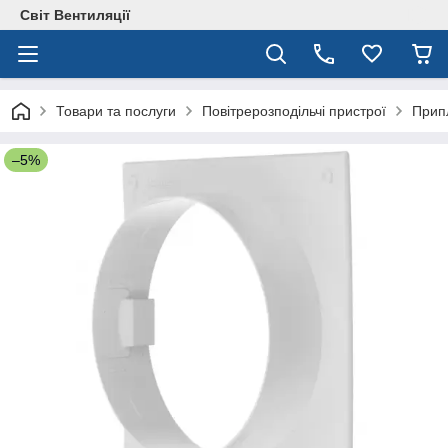
Світ Вентиляції
Товари та послуги
Повітрерозподільчі пристрої
Припл
–5%