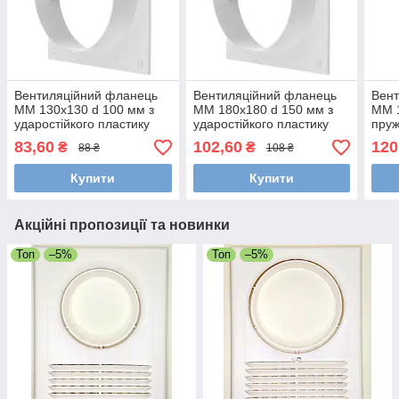
Вентиляційний фланець
Вентиляційний фланець
Вент
ММ 130х130 d 100 мм з
ММ 180х180 d 150 мм з
ММ 1
ударостійкого пластику
ударостійкого пластику
пруж
удар
83,60
102,60
120
₴
₴
88 ₴
108 ₴
Купити
Купити
Акційні пропозиції та новинки
Топ
–5%
Топ
–5%