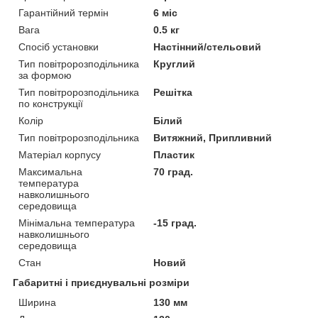
Гарантійний термін
6 міс
Вага
0.5 кг
Спосіб установки
Настінний/стельовий
Тип повітророзподільника
Круглий
за формою
Тип повітророзподільника
Решітка
по конструкції
Колір
Білий
Тип повітророзподільника
Витяжний, Припливний
Матеріал корпусу
Пластик
Максимальна
70 град.
температура
навколишнього
середовища
Мінімальна температура
-15 град.
навколишнього
середовища
Стан
Новий
Габаритні і приєднувальні розміри
Ширина
130 мм