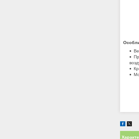
Особли
Ве
Пр
возд
Кр
Мо
Характ