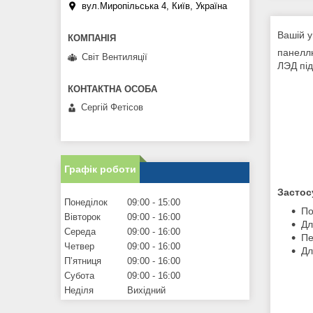
вул.Миропільська 4, Київ, Україна
Вашій у
панеллю
Світ Вентиляції
ЛЭД пі
Сергій Фетісов
Графік роботи
Застос
Понеділок
09:00
15:00
По
Вівторок
09:00
16:00
Дл
Середа
09:00
16:00
Пе
Четвер
09:00
16:00
Дл
Пʼятниця
09:00
16:00
Субота
09:00
16:00
Неділя
Вихідний