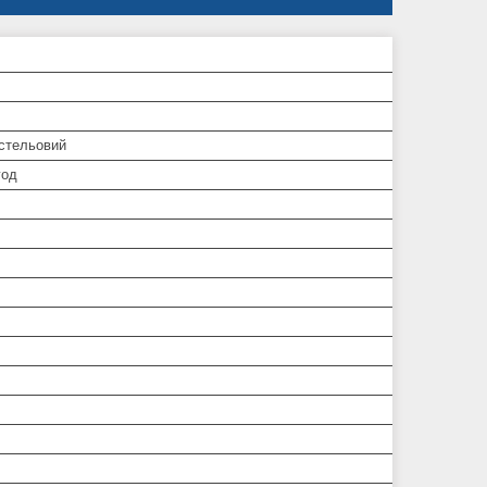
/стельовий
год