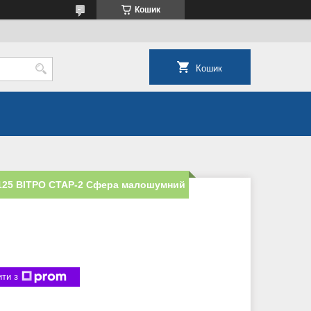
Кошик
Кошик
125 ВІТРО СТАР-2 Сфера малошумний
ти з