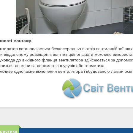
вості монтажу:
нтилятор встановлюється безпосередньо в отвір вентиляційної шах
и віддаленому розміщенні вентиляційної шахти можливе використа
уховода до вихідного фланця вентилятора здійснюється за допом
іпиться до стіни за допомогою шурупів або герметика.
жливе одночасне включення вентилятора і вбудованою лампи освітл
еристики