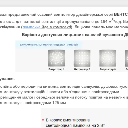
вазі представлений осьовий вентилятор дизайнерської серії
ВЕНТС
3
 з скла для витяжної вентиляції з продуктивністю до 164 м
/год. В
дсвічування
(
лампочка
йде в комплекті)
. Лицьова панель має малюно
Варіанти доступних лицьових панелей сучасного
ування:
стійна або періодична витяжна вентиляція санвузлів, душових, кухо
я монтажу у вентиляційні шахти або з'єднання з повітроводами.
реміщення малої і середньої величини потоку повітря на невеликі в
я монтажу з повітроводами 125 мм.