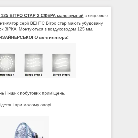
 125 ВІТРО СТАР-2 СФЕРА
малошумний
з лицьовою
ентилятор серії ВЕНТС Вітро стар мають убудовану
к ЗІРКА. Монтуються з воздуховодом 125 мм.
 ДИЗАЙНЕРСЬКОГО вентилятора:
нь і інших побутових приміщень.
ідстані при малому опорі.