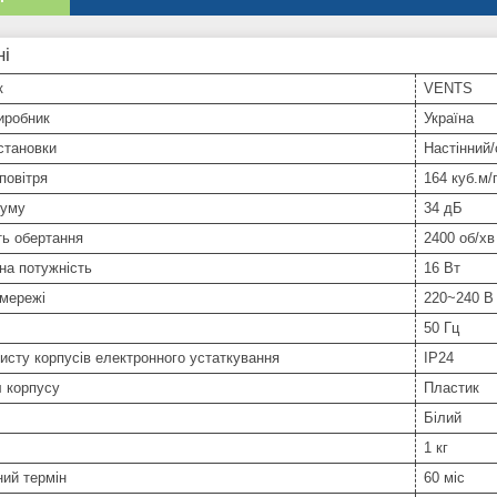
ні
к
VENTS
иробник
Україна
становки
Настінний
повітря
164 куб.м/
шуму
34 дБ
ть обертання
2400 об/хв
на потужність
16 Вт
 мережі
220~240 В
50 Гц
исту корпусів електронного устаткування
IP24
 корпусу
Пластик
Білий
1 кг
ний термін
60 міс