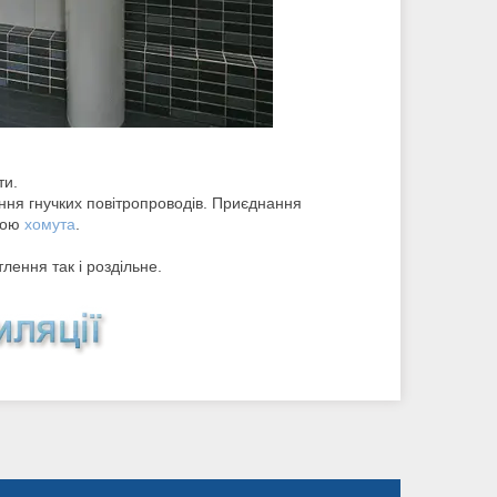
ти.
ння гнучких повітропроводів. Приєднання
огою
хомута
.
ення так і роздільне.