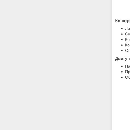
Констр
Ли
Су
Ко
Ко
Ст
Двигун
На
Пр
Об