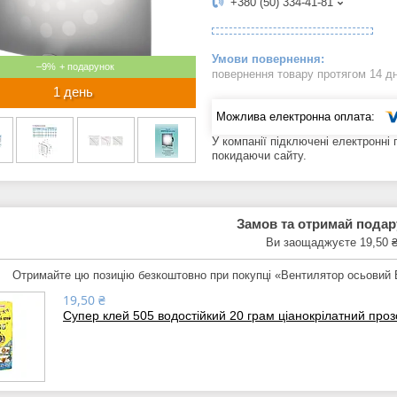
+380 (50) 334-41-81
–9%
повернення товару протягом 14 д
1 день
У компанії підключені електронні
покидаючи сайту.
Замов та отримай пода
Ви заощаджуєте 19,50 
Отримайте цю позицію безкоштовно при покупці «Вентилятор осьови
19,50 ₴
Супер клей 505 водостійкий 20 грам ціанокрілатний про