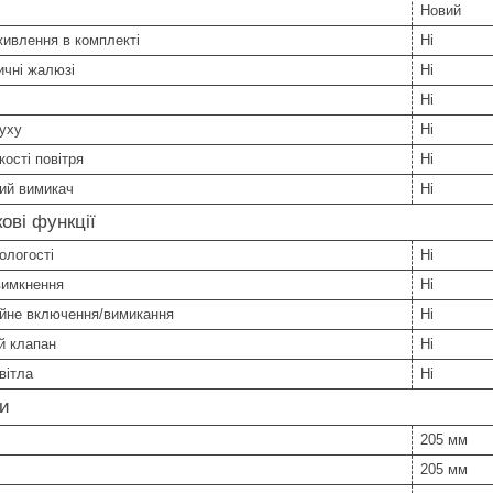
Новий
ивлення в комплекті
Ні
ичні жалюзі
Ні
Ні
уху
Ні
кості повітря
Ні
ий вимикач
Ні
ові функції
ологості
Ні
вимкнення
Ні
ійне включення/вимикання
Ні
й клапан
Ні
вітла
Ні
ри
205 мм
205 мм