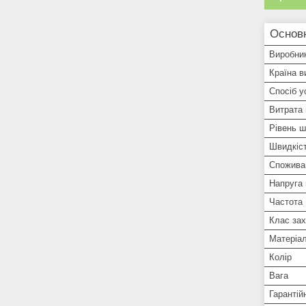
Основ
Виробни
Країна в
Спосіб у
Витрата 
Рівень 
Швидкіс
Спожива
Напруга
Частота
Клас зах
Матеріал
Колір
Вага
Гарантій