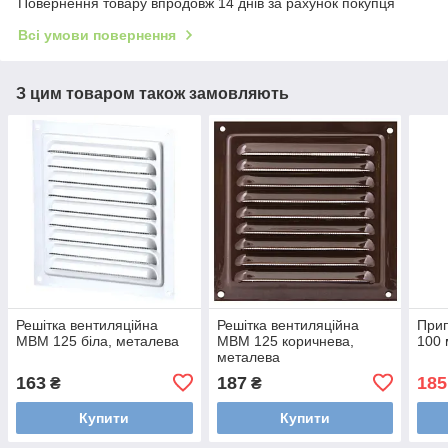
Повернення товару впродовж 14 днів за рахунок покупця
Всі умови повернення
З цим товаром також замовляють
Решітка вентиляційна
Решітка вентиляційна
Прип
МВМ 125 біла, металева
МВМ 125 коричнева,
100 
металева
163
187
185
₴
₴
Купити
Купити