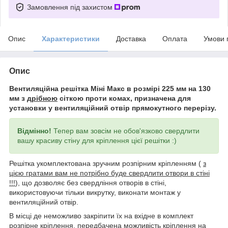
Замовлення під захистом
Опис
Характеристики
Доставка
Оплата
Умови 
Опис
Вентиляційна решітка Міні Макс в розмірі 225 мм на 130
мм з
дрібною
сіткою проти комах, призначена для
установки у вентиляційний отвір прямокутного перерізу.
Відмінно!
Тепер вам зовсім не обов'язково свердлити
вашу красиву стіну для кріплення цієї решітки :)
Решітка укомплектована зручним розпірним кріпленням (
з
цією гратами вам не потрібно буде свердлити отвори в стіні
!!!
), що дозволяє без свердління отворів в стіні,
використовуючи тільки викрутку, виконати монтаж у
вентиляційний отвір.
В місці де неможливо закріпити їх на вхідне в комплект
розпірне кріплення, передбачена можливість кріплення на