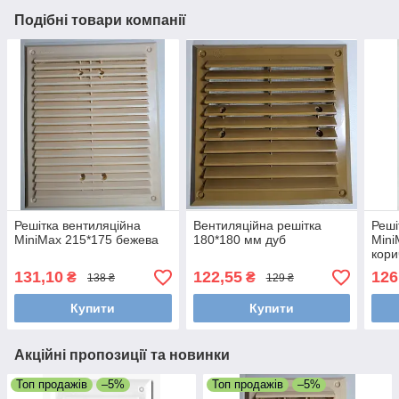
Подібні товари компанії
Решітка вентиляційна
Вентиляційна решітка
Реші
MiniMax 215*175 бежева
180*180 мм дуб
Mini
кори
131,10
122,55
126
₴
₴
138 ₴
129 ₴
Купити
Купити
Акційні пропозиції та новинки
Топ продажів
–5%
Топ продажів
–5%