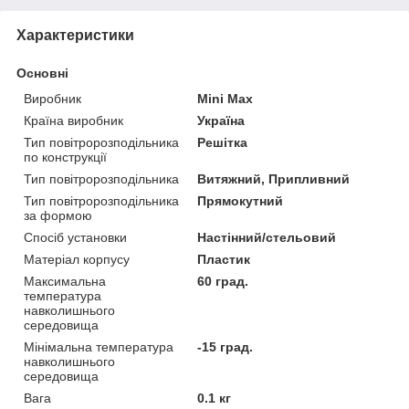
Характеристики
Основні
Виробник
Mini Max
Країна виробник
Україна
Тип повітророзподільника
Решітка
по конструкції
Тип повітророзподільника
Витяжний, Припливний
Тип повітророзподільника
Прямокутний
за формою
Спосіб установки
Настінний/стельовий
Матеріал корпусу
Пластик
Максимальна
60 град.
температура
навколишнього
середовища
Мінімальна температура
-15 град.
навколишнього
середовища
Вага
0.1 кг