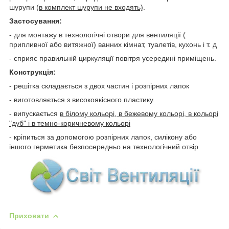
шурупи (
в комплект шурупи не входять)
.
Застосування:
- для монтажу в технологічні отвори для вентиляції (
припливної або витяжної) ванних кімнат, туалетів, кухонь і т. д
- сприяє правильній циркуляції повітря усередині приміщень.
Конструкція:
- решітка складається з двох частин і розпірних лапок
- виготовляється з високоякісного пластику.
- випускається
в білому кольорі, в бежевому кольорі, в кольорі
"дуб" і в темно-коричневому кольорі
- кріпиться за допомогою розпірних лапок, силікону або
іншого герметика безпосередньо на технологічний отвір.
Приховати