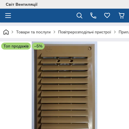
Світ Вентиляції
Товари та послуги
Повітрерозподільчі пристрої
Припл
Топ продажів
–5%