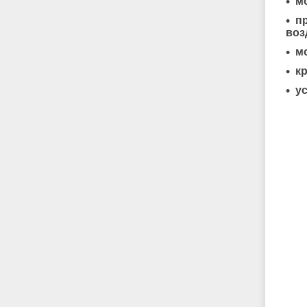
м
п
воз
мо
к
ус