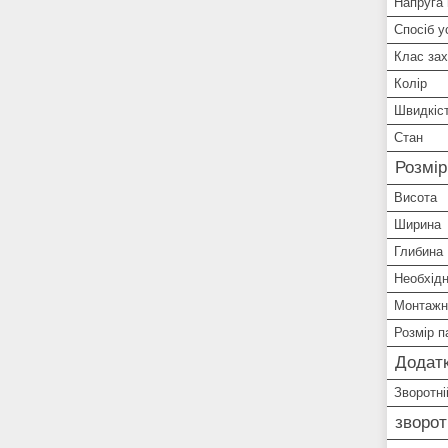
Напруга
Спосіб у
Клас зах
Колір
Швидкіс
Стан
Розмі
Висота
Ширина
Глибина
Необхідн
Монтажна
Розмір п
Додатк
Зворотні
зворот