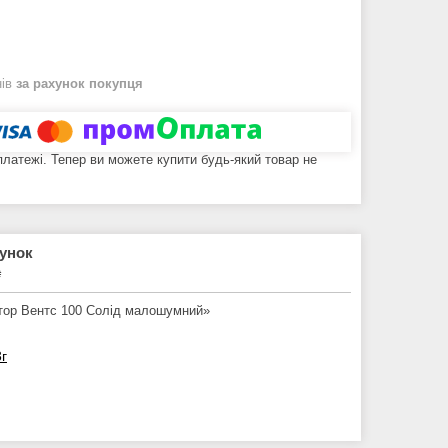
нів
за рахунок покупця
 платежі. Тепер ви можете купити будь-який товар не
рунок
₴
ятор Вентс 100 Солід малошумний»
3г