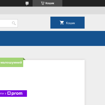
Кошик
Кошик
д малошумний
ти з