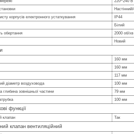
 мережі
220~240 В
становки
Настінний
исту корпусів електронного устаткування
IP44
Білий
ть обертання
2000 об/хв
Новий
ри
160 мм
160 мм
117 мм
ий діаметр воздуховода
100 мм
 глибина зовнішньої частини
79 мм
атрубка
100 мм
ові функції
й клапан
Так
ний клапан вентиляційний