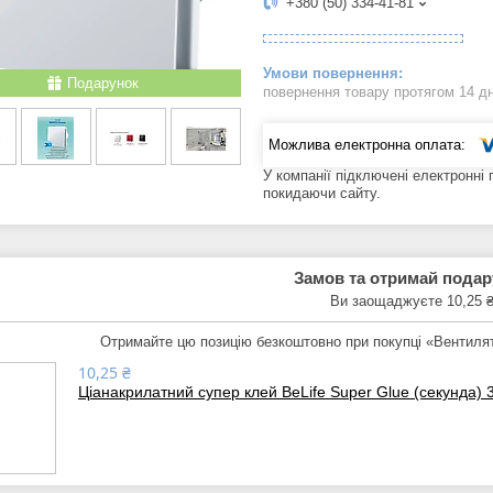
+380 (50) 334-41-81
Подарунок
повернення товару протягом 14 д
У компанії підключені електронні
покидаючи сайту.
Замов та отримай пода
Ви заощаджуєте 10,25 
Отримайте цю позицію безкоштовно при покупці «Вентил
10,25 ₴
Ціанакрилатний супер клей BeLife Super Glue (секунда) 