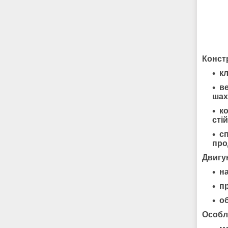
Конст
к
в
шах
к
сті
с
про
Двигу
н
п
о
Особл