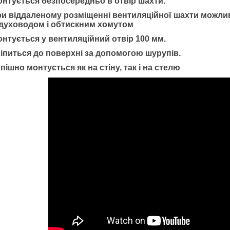
онтується безпосередньо в отвір шахти.
ри віддаленому розміщенні вентиляційної шахти можли
духоводом і обтискним хомутом
нтується у вентиляційний отвір 100 мм.
ріпиться до поверхні за допомогою шурупів.
пішно монтується як на стіну, так і на стелю