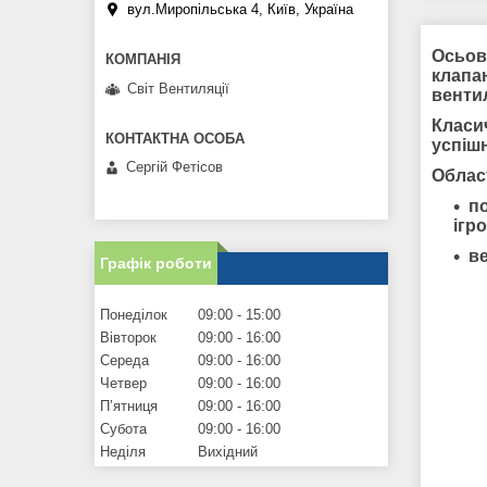
вул.Миропільська 4, Київ, Україна
Осьов
клапа
Світ Вентиляції
венти
Класи
успішн
Сергій Фетісов
Облас
по
ігро
в
Графік роботи
Понеділок
09:00
15:00
Вівторок
09:00
16:00
Середа
09:00
16:00
Четвер
09:00
16:00
Пʼятниця
09:00
16:00
Субота
09:00
16:00
Неділя
Вихідний