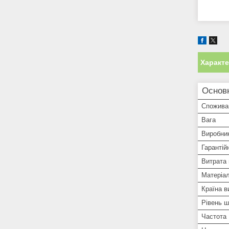
Характ
Основ
Спожива
Вага
Виробни
Гарантій
Витрата 
Матеріал
Країна в
Рівень 
Частота