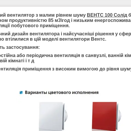
ий вентилятор з малим рівнем шуму
ВЕНТС 100 Солід
б
ном продуктивністю 85 м3\год і низьким енергоспожива
ляції побутового приміщення.
чний дизайн вентилятора і найсучасніші рішення у сфер
о втілилися в цій моделі вентилятори Вентс.
ть застосування:
стійна або періодична вентиляція в санвузлі, ванній кімн
вій кімнаті і т д
ентиляція приміщення з високим вимогою до рівня шуму