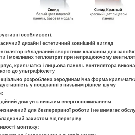
руктивні особливості:
ласичний дизайн і естетичний зовнішній вигляд
ентилятор обладнаний зворотним клапаном для запобіга
ти і можливих тепловтрат при непрацюючому вентилят
орпус, крильчатка і лицьова панель вентилятора викона
йкого до ультрафіолету
пеціально розроблена аеродинамічна форма крильчатки
дуктивність у поєднанні з низьким рівнем шуму
н:
адійний двигун з низьким енергоспоживанням
ризначений для безперервної роботи і не вимагає обсл
бладнаний захистом від перегріву
ивості монтажу: