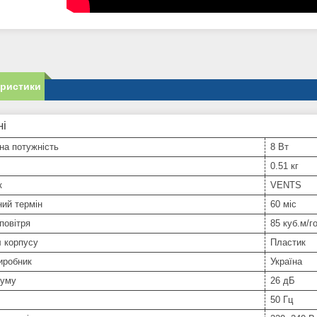
еристики
ні
на потужність
8 Вт
0.51 кг
к
VENTS
ний термін
60 міс
повітря
85 куб.м/г
 корпусу
Пластик
иробник
Україна
шуму
26 дБ
50 Гц