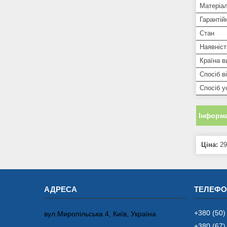
Матеріа
Гарантій
Стан
Наявніст
Країна в
Спосіб в
Спосіб у
Інформа
Ціна:
29
+380 (50)
вул.Миропільська 4, Київ, Україна
+380 (67)