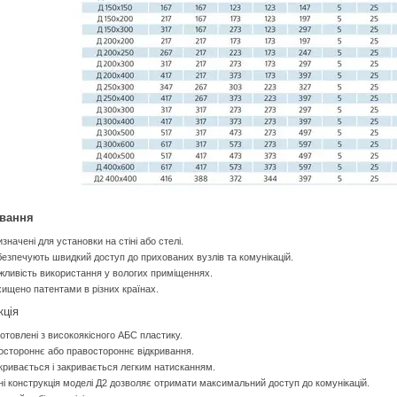
ування
значені для установки на стіні або стелі.
езпечують швидкий доступ до прихованих вузлів та комунікацій.
ливість використання у вологих приміщеннях.
ищено патентами в різних країнах.
кція
отовлені з високоякісного АБС пластику.
остороннє або правостороннє відкривання.
кривається і закривається легким натисканням.
і конструкція моделі Д2 дозволяє отримати максимальний доступ до комунікацій.