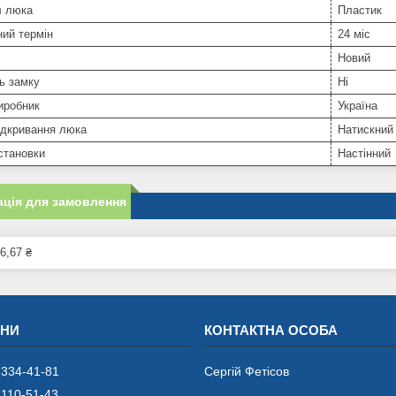
л люка
Пластик
ний термін
24 міс
Новий
ь замку
Ні
иробник
Україна
ідкривання люка
Натискний
становки
Настінний
ція для замовлення
6,67 ₴
 334-41-81
Сергій Фетісов
 110-51-43