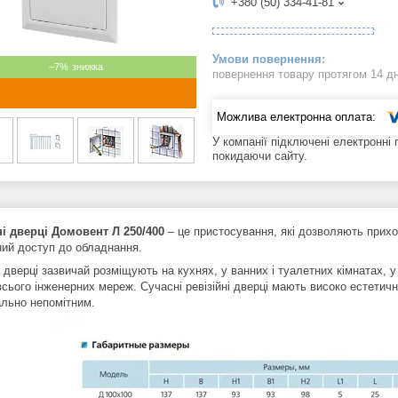
+380 (50) 334-41-81
–7%
повернення товару протягом 14 д
У компанії підключені електронні
покидаючи сайту.
ні дверці Домовент Л 250/400
– це пристосування, які дозволяють прихов
ний доступ до обладнання.
і дверці зазвичай розміщують на кухнях, у ванних і туалетних кімнатах, 
всього інженерних мереж. Сучасні ревізійні дверці мають високо естетич
льно непомітним.