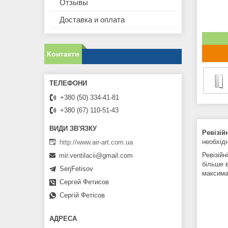
Отзывы
Доставка и оплата
Контакти
+380 (50) 334-41-81
+380 (67) 110-51-43
Ревізій
необхід
http://www.air-art.com.ua
Ревізійн
mir.ventilacii@gmail.com
більше 
SerjFetisov
максима
Сергей Фетисов
Сергій Фетісов