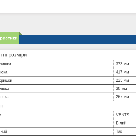
еристики
тні розміри
кришки
373 мм
люка
417 мм
кришки
223 мм
 люка
30 мм
люка
267 мм
ні
к
VENTS
Білий
чний
Так