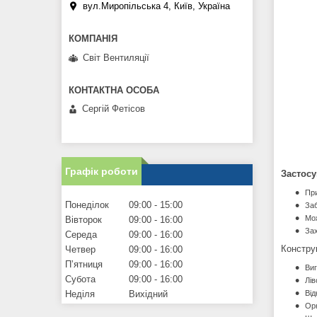
вул.Миропільська 4, Київ, Україна
Світ Вентиляції
Сергій Фетісов
Графік роботи
Застос
При
Понеділок
09:00
15:00
Заб
Мож
Вівторок
09:00
16:00
Зах
Середа
09:00
16:00
Констру
Четвер
09:00
16:00
Пʼятниця
09:00
16:00
Виг
Субота
09:00
16:00
Лів
Від
Неділя
Вихідний
Орн