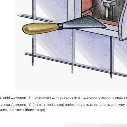
ізійні Домовент Л призначені для установки в підвісних стелях, стінах і пе
ні люки Домовент Л (сантехнічні люки) забезпечують можливість доступу 
чних, вентиляційних тощо).