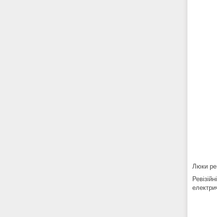
Люки рев
Ревізій
електри