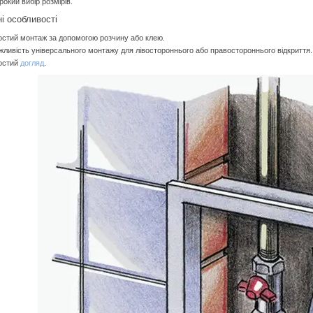
окий вибір розмірів.
і особливості
стий монтаж за допомогою розчину або клею.
ливість універсального монтажу для лівостороннього або правостороннього відкриття.
остий
догляд
.