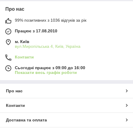
выбором для установки в вытяжные системы помещений, в том
числе с повышенной влажностью, такие как санузел и кухня,
Про нас
туалет и гардеробная, кухня-студия и прихожая, коттедж и
магазин, кафе и ресторан, салон красоты и стоматологический
99% позитивних з 1036 відгуків за рік
кабинет, СТО и мастерская, теплица и животноводческая ферма,
офис и поликлиника, детский сад и школа, а также множество
Працює з 17.08.2010
других мест где можно применить универсальный вентилятор в
пластиковом корпусе
Вентс ТТ и ТТ ПРО.
м. Київ
вул.Миропільська 4, Київ, Україна
Для консультації та замовлення промислового
вентилятора телефонуйте до нас +38 050 334 41 81
Контакти
Сьогодні працює з 09:00 до 16:00
Показати весь графік роботи
Про нас
Контакти
Доставка та оплата