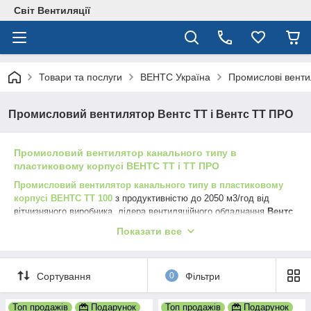
Світ Вентиляції
Товари та послуги
ВЕНТС Україна
Промислові вент
Промисловий вентилятор Вентс ТТ і Вентс ТТ ПРО
Промисловий вентилятор канального типу в
пластиковому корпусі ВЕНТС ТТ і ТТ ПРО
Промисловий вентилятор канального типу в пластиковому
корпусі ВЕНТС ТТ 100
з продуктивністю до 2050 м3/год від
вітчизняного виробника, лідера вентиляційного обладнання
Вентс
призначений для припливної та витяжної вентиляції і може
Показати все
монтуватися як на стіну , так і на стелю.
Вентилятор промисловий канальний Вентс ТТ і ТТ ПРО
зручний в
першу чергу своїм компактним розміром і високою
Сортування
0
Фільтри
продуктивністю, тиском порівняно з іншими канальними
вентиляторами даного типу.
Топ продажів
Подарунок
Топ продажів
Подарунок