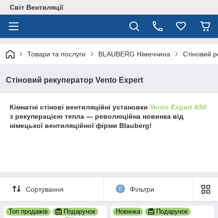
Світ Вентиляції
Товари та послуги
BLAUBERG Німеччина
Стіновий р
Стіновий рекуператор Vento Expert
Кімнатні стінові вентиляційні установки
Vento Expert А50
з рекуперацією тепла ― революційна новинка від
німецької вентиляційної фірми Blauberg!
Сортування
0
Фільтри
Топ продажів
Подарунок
Новинка
Подарунок