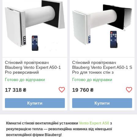
Стіновий провітрювач
Стіновий провітрювач
Blauberg Vento Expert A50-1
Blauberg Vento Expert A50-1 S
Pro реверсивний
Pro для тонких стін з
рекуперацією
Готово до відправки
Готово до відправки
17 318
19 760
₴
₴
Купити
Купити
Кімнатні стінові вентиляційні установки
Vento Expert А50
з
рекуперацією тепла ― революційна новинка від німецької
вентиляційної фірми Blauberg!