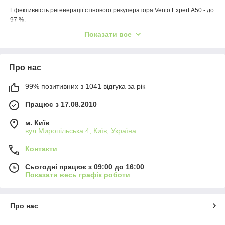
Ефективність регенерації стінового рекуператора Vento Expert А50 - до
97 %.
Застосування
Показати все
Ефективна енергозберігаюча припливно-витяжна вентиляція
квартир, приватних будинків, котеджів, соціальних і комерційних
приміщень.
Про нас
Значне зниження тепловтрат на вентиляцію приміщення за
99% позитивних з 1041 відгука за рік
рахунок повернення тепла.
Забезпечення балансу вологості і регульованого повітрообміну
Працює з 17.08.2010
для створення індивідуального мікроклімату.
м. Київ
Створення системи припливно-витяжної вентиляції з
вул.Миропільська 4, Київ, Україна
централізованим управлінням на базі декількох установок.
Контакти
Сьогодні працює з 09:00 до 16:00
Показати весь графік роботи
Про нас