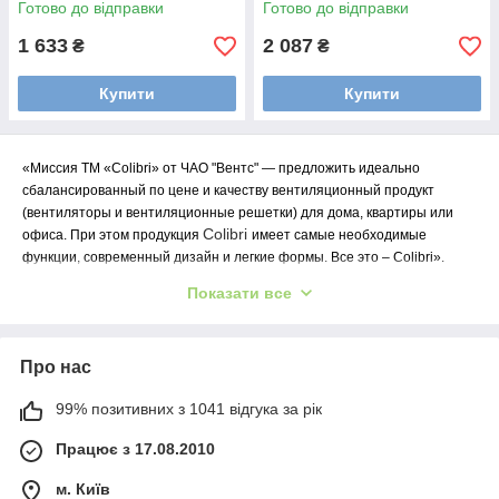
Готово до відправки
Готово до відправки
1 633
2 087
₴
₴
Купити
Купити
«Миссия ТМ «Colibri» от ЧАО "Вентс" ― предложить идеально
сбалансированный по цене и качеству вентиляционный продукт
(вентиляторы и вентиляционные решетки) для дома, квартиры или
Colibri
офиса. При этом продукция
имеет самые необходимые
функции, современный дизайн и легкие формы. Все это – Colibri».
Ми раді створювати для Вас найкраще!
Показати все
Про нас
99% позитивних з 1041 відгука за рік
Працює з 17.08.2010
м. Київ