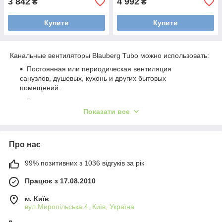
3 842
4 992
₴
₴
Купити
Купити
Канальные вентиляторы Blauberg Tubo можно использовать:
Постоянная или периодическая вентиляция
санузлов, душевых, кухонь и других бытовых
помещений.
Вытяжная или приточная вентиляция в зависимости
от варианта установки вентилятора в системе.
Показати все
Для использования с системой пластиковых ПВХ
каналов или гибких каналов.
Про нас
Перемещение малой и средней величины потока
воздуха на небольшие расстояния при малом
99% позитивних з 1036 відгуків за рік
сопротивлении вентиляционной системы.
Для монтажа с воздуховодами 100, 125 и 150 мм.
Працює з 17.08.2010
м. Київ
вул.Миропільська 4, Київ, Україна