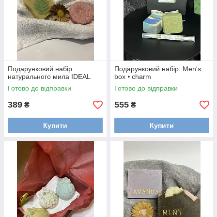
Подарунковий набір
Подарунковий набір: Men's
натурального мила IDEAL
box ⦁ charm
Готово до відправки
Готово до відправки
389
555
₴
₴
Купити
Купити