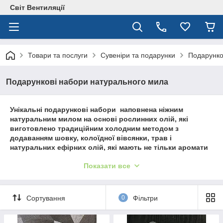
Світ Вентиляції
Товари та послуги
Сувеніри та подарунки
Подарунко
Подарункові набори натурального мила
Унікальні подарункові набори наповнена ніжним
натуральним милом на основі рослинних олій, які
виготовлено традиційним холодним методом з
додаванням шовку, колоїдної вівсянки, трав і
натуральних ефірних олій, які мають не тільки аромати
що зачаровують, але і цілий ряд корисних
Показати все
властивостей для шкіри та загального самопочуття .
Сортування
0
Фільтри