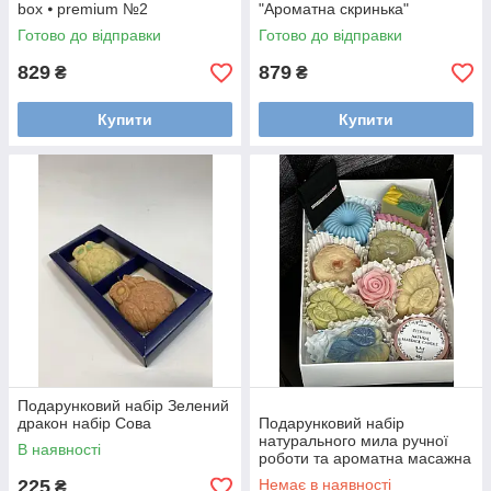
box ⦁ premium №2
"Ароматна скринька"
Готово до відправки
Готово до відправки
829
879
₴
₴
Купити
Купити
Подарунковий набір Зелений
дракон набір Сова
Подарунковий набір
натурального мила ручної
В наявності
роботи та ароматна масажна
свічка
225
Немає в наявності
₴