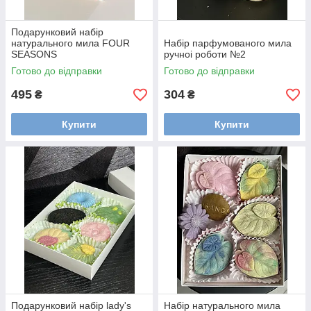
Подарунковий набір
натурального мила FOUR
Набір парфумованого мила
SEASONS
ручноі роботи №2
Готово до відправки
Готово до відправки
495
304
₴
₴
Купити
Купити
Подарунковий набір lady's
Набір натурального мила