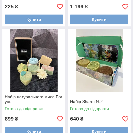
225
1 199
₴
₴
Купити
Купити
Набір натурального мила For
you
Набір Sharm №2
Готово до відправки
Готово до відправки
899
640
₴
₴
Купити
Купити