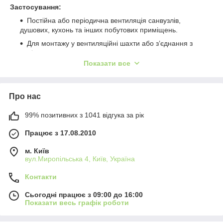
Застосування:
Постійна або періодична вентиляція санвузлів,
душових, кухонь та інших побутових приміщень.
Для монтажу у вентиляційні шахти або з’єднання з
повітропроводами.
Показати все
Для вентиляційних шахт з прямокутним прорізом.
Переміщення малої та середньої величини потоку
повітря на невеликі відстані при малому опорі
Про нас
вентиляційної системи.
Для монтажу з повітропроводами Ø 100, 125 та 150
99% позитивних з 1041 відгука за рік
мм.
Працює з 17.08.2010
м. Київ
вул.Миропільська 4, Київ, Україна
Контакти
Сьогодні працює з 09:00 до 16:00
Показати весь графік роботи